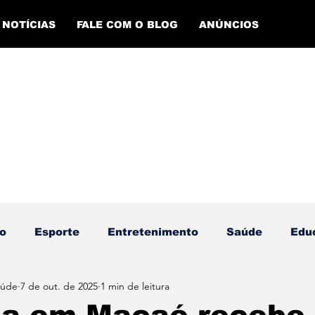
NOTÍCIAS
FALE COM O BLOG
ANÚNCIOS
o
Esporte
Entretenimento
Saúde
Edu
aúde
7 de out. de 2025
1 min de leitura
ento Esportivo
Economia
Evento Cultural