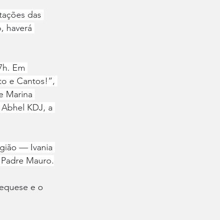
tações das 
, haverá 
7h. Em 
to e Cantos!”, 
e Marina 
 Abhel KDJ, a 
gião — Ivania 
e Padre Mauro.
tequese e o 