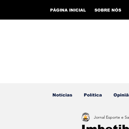
PÁGINA INICIAL
SOBRE NÓS
Notícias
Política
Opiniã
Jornal Esporte e S
Eventos
Cursos
Ev