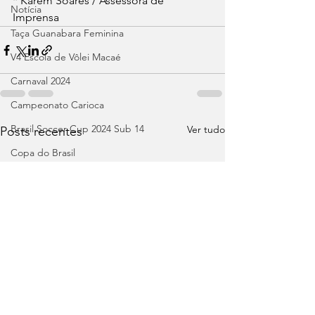
* Karem Soares / Assessora de 
Notícia
Imprensa
Taça Guanabara Feminina
V4 Escola de Vôlei Macaé
Carnaval 2024
Campeonato Carioca
Brasil Soccer Cup 2024 Sub 14
Ver tudo
Posts recentes
Copa do Brasil
Libertadores
Recopa
Brasileirão