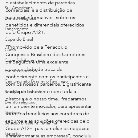
o estabelecimento de parcerias 
Sul-Americana
comerciais; e a distribuição de 
materiais informativos, sobre os 
Evento Religioso
benefícios e diferenciais oferecidos 
Lançamento
pelo Grupo A12+.
Copa do Brasil
“Promovido pela Fenacor, o 
Curso
Congresso Brasileiro dos Corretores 
Copa Sul-Americana
de Seguros é uma excelente 
oportunidade de troca de 
Evento esportivo
conhecimento com os participantes e 
Campeonato Brasileiro Feminino
com os nossos parceiros. É gratificante 
participar do evento com toda a 
Seleção da Imbetiba
diretoria e o nosso time. Preparamos 
Evento religioso
um ambiente inovador, para apresentar 
Decreto
todos os benefícios aos corretores de 
seguros e as soluções oferecidas pelo 
Seleção Brasileira Feminina
Grupo A12+, para ampliar os negócios 
Esporte
e transformar suas empresas”, concluiu 