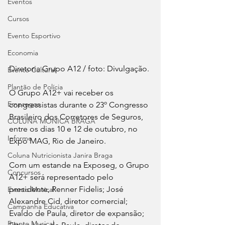
Eventos
Cursos
Evento Esportivo
Economia
Diretoria Grupo A12 / foto: Divulgação.
Evento Cultural
Plantão de Polícia
O Grupo A12+ vai receber os 
Empregos
congressistas durante o 23º Congresso 
Brasileiro dos Corretores de Seguros, 
COLUNA MÔNICA BRAGA
entre os dias 10 e 12 de outubro, no 
Informe
Expo MAG, Rio de Janeiro.
Coluna Nutricionista Janira Braga
Com um estande na Exposeg, o Grupo 
Concursos
A12+ será representado pelo 
presidente, Renner Fidelis; José 
Evento Musical
Alexandre Cid, diretor comercial; 
Campanha Educativa
Evaldo de Paula, diretor de expansão; 
Evento Musical