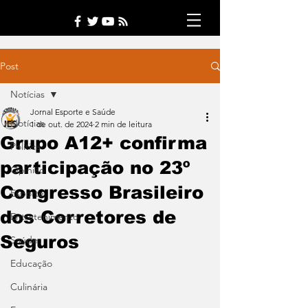
Post
Notícias
Jornal Esporte e Saúde
Notícias
1 de out. de 2024
2 min de leitura
Grupo A12+ confirma
Política
participação no 23º
Opinião
Congresso Brasileiro
Esporte
dos Corretores de
Entretenimento
Seguros
Saúde
Educação
Culinária