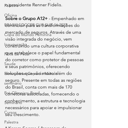
o presidente Renner Fidelis.
Palestra
Oficina
Sobre o Grupo A12+
 - Empenhado em 
BRASIL SOCCER CUP SUB-16 2023
contribuir para as transformações do 
mercado de seguros. Através de uma 
Copa do Mundo Feminina
visão integrada do negócio, vem 
Inauguração
construindo uma cultura corporativa 
que estabelece o papel fundamental 
Nota de Pesar
do corretor como protetor de pessoas 
Saude
e seus patrimônios, oferecendo 
soluções que vão muito além do 
Eliminatórias Copa do Mundo
seguro. Presente em todas as regiões 
seminário
do Brasil, conta com mais de 170 
Pré-Olímpico: Brasil
corretoras associadas, fornecendo o 
conhecimento, a estrutura e tecnologia 
Seminário
necessários para apoiar e impulsionar 
Cursos
seu crescimento.
Palestra