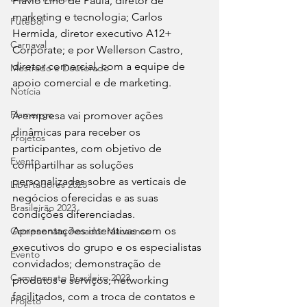
Flavio Lino de Paula, diretor de 
marketing e tecnologia; Carlos 
Futebol
Hermida, diretor executivo A12+ 
Carnaval
Corporate; e por Wellerson Castro, 
diretor comercial, com a equipe de 
Mestrado e Doutorado
apoio comercial e de marketing.
Notícia
Flamengo
A empresa vai promover ações 
dinâmicas para receber os 
Projetos
participantes, com objetivo de 
Evento
compartilhar as soluções 
personalizadas sobre as verticais de 
Libertadores 2023
negócios oferecidas e as suas 
Brasileirão 2023
condições diferenciadas. 
Apresentações interativas com os 
Campeonato Amador Macaense
executivos do grupo e os especialistas 
Evento
convidados; demonstração de 
Campeonato Brasileiro.2023
produtos e serviços; networking 
facilitados, com a troca de contatos e 
Projeto