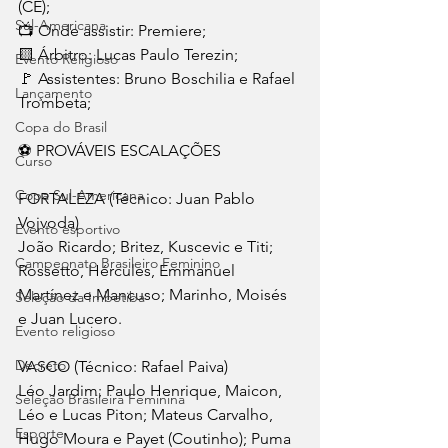
(CE);
Sul-Americana
📺 Onde assistir: Premiere;
🟨 Árbitro: Lucas Paulo Terezin;
Evento Religioso
🚩 Assistentes: Bruno Boschilia e Rafael 
Lançamento
Trombeta;
Copa do Brasil
⚽ PROVÁVEIS ESCALAÇÕES
Curso
Copa Sul-Americana
FORTALEZA (Técnico: Juan Pablo 
Vojvoda)
Evento esportivo
João Ricardo; Britez, Kuscevic e Titi; 
Campeonato Brasileiro Feminino
Rossetto, Hércules, Emmanuel 
Martínez e Mancuso; Marinho, Moisés 
Seleção da Imbetiba
e Juan Lucero.
Evento religioso
Decreto
VASCO (Técnico: Rafael Paiva)
Léo Jardim; Paulo Henrique, Maicon, 
Seleção Brasileira Feminina
Léo e Lucas Piton; Mateus Carvalho, 
Esporte
Hugo Moura e Payet (Coutinho); Puma 