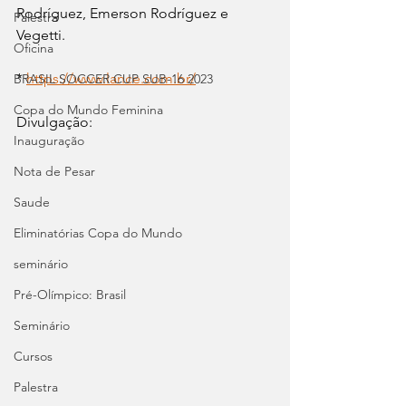
Rodríguez, Emerson Rodríguez e 
Palestra
Vegetti.
Oficina
* 
https://www.lance.com.br/
BRASIL SOCCER CUP SUB-16 2023
Copa do Mundo Feminina
Divulgação:
Inauguração
Nota de Pesar
Saude
Eliminatórias Copa do Mundo
seminário
Pré-Olímpico: Brasil
Seminário
Cursos
Palestra