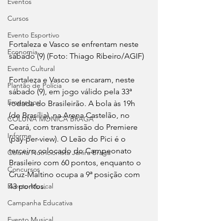
Eventos
Cursos
Evento Esportivo
Fortaleza e Vasco se enfrentam neste 
Economia
sábado (9) (Foto: Thiago Ribeiro/AGIF)
Evento Cultural
Fortaleza e Vasco se encaram, neste 
Plantão de Polícia
sábado (9), em jogo válido pela 33ª 
Empregos
rodada do Brasileirão. A bola às 19h 
(de Brasília), na Arena Castelão, no 
COLUNA MÔNICA BRAGA
Ceará, com transmissão do Premiere 
Informe
(pay-per-view). O Leão do Pici é o 
terceiro colocado do Campeonato 
Coluna Nutricionista Janira Braga
Brasileiro com 60 pontos, enquanto o 
Concursos
Cruz-Maltino ocupa a 9ª posição com 
43 pontos.
Evento Musical
Campanha Educativa
Evento Musical