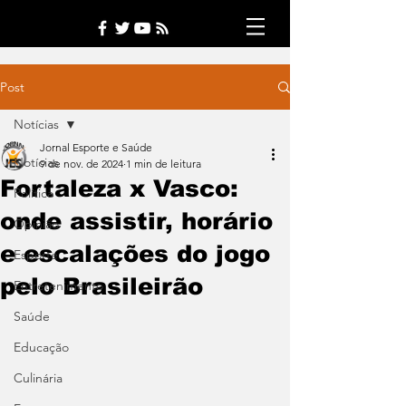
Post
Notícias
Jornal Esporte e Saúde
Notícias
9 de nov. de 2024
1 min de leitura
Fortaleza x Vasco:
Política
onde assistir, horário
Opinião
e escalações do jogo
Esporte
pelo Brasileirão
Entretenimento
Saúde
Educação
Culinária