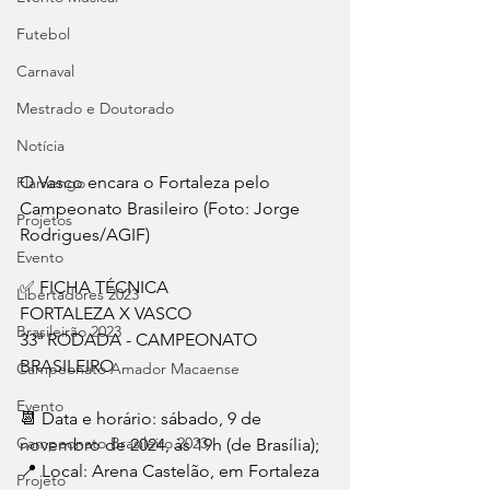
Futebol
Carnaval
Mestrado e Doutorado
Notícia
O Vasco encara o Fortaleza pelo 
Flamengo
Campeonato Brasileiro (Foto: Jorge 
Projetos
Rodrigues/AGIF)
Evento
✅ FICHA TÉCNICA
Libertadores 2023
FORTALEZA X VASCO
Brasileirão 2023
33ª RODADA - CAMPEONATO 
BRASILEIRO
Campeonato Amador Macaense
Evento
📆 Data e horário: sábado, 9 de 
Campeonato Brasileiro.2023
novembro de 2024, às 19h (de Brasília);
📍 Local: Arena Castelão, em Fortaleza 
Projeto