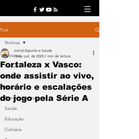
Post
Notícias
Jornal Esporte e Saúde
Notícias
15 de out. de 2025
1 min de leitura
Fortaleza x Vasco:
Política
onde assistir ao vivo,
Opinião
horário e escalações
Esporte
do jogo pela Série A
Entretenimento
Saúde
Educação
Culinária