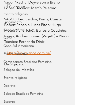
Yago Pikachu, Deyverson e Breno 
Sul-Americana
Lopes. Técnico: Martín Palermo.
Evento Religioso
VASCO: Léo Jardim; Puma, Cuesta, 
Lançamento
Robert Renan e Lucas Piton; Hugo 
Copa do Brasil
Moura (Tchê Tchê), Barros e Coutinho; 
Rayan, Andrés Gómez (Vegetti) e Nuno. 
Curso
Técnico: Fernando Diniz.
Copa Sul-Americana
* 
https://www.lance.com.br/
Evento esportivo
Campeonato Brasileiro Feminino
Divulgação:
Seleção da Imbetiba
Evento religioso
Decreto
Seleção Brasileira Feminina
Esporte