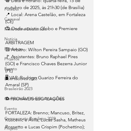
📆 Data e horário: quarta-feira, 15 de 
outubro de 2025, às 21h30 (de Brasília)
Futebol
📍 Local: Arena Castelão, em Fortaleza 
Carnaval
(CE)
📺 Onde assistir: Globo e Premiere
Mestrado e Doutorado
Notícia
ARBITRAGEM
Flamengo
🟨 Árbitro: Wilton Pereira Sampaio (GO)
🚩 Assistentes: Bruno Raphael Pires 
Projetos
(GO) e Francisco Chaves Bezerra Junior 
Evento
(PE)
🖥️ VAR: Rodrigo Guarizo Ferreira do 
Libertadores 2023
Amaral (SP)
Brasileirão 2023
⚽ PROVÁVEIS ESCALAÇÕES
Campeonato Amador Macaense
Evento
FORTALEZA: Brenno; Mancuso, Brítez, 
Campeonato Brasileiro.2023
Kuscevic e Ávila; Lucas Sasha, Matheus 
Rossetto e Lucas Crispim (Pochettino); 
Projeto