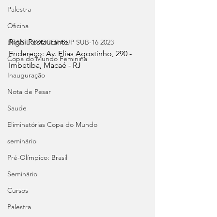
Palestra
Oficina
Righi Restaurante
BRASIL SOCCER CUP SUB-16 2023
Endereço: Av. Elias Agostinho, 290 - 
Copa do Mundo Feminina
Imbetiba, Macaé - RJ
Inauguração
Nota de Pesar
Saude
Eliminatórias Copa do Mundo
seminário
Pré-Olímpico: Brasil
Seminário
Cursos
Palestra