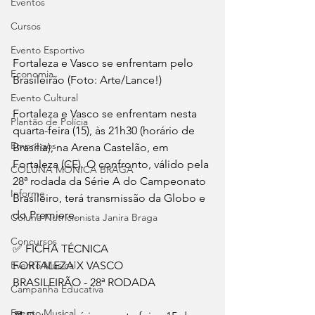
Eventos
Cursos
Evento Esportivo
Fortaleza e Vasco se enfrentam pelo 
Economia
Brasileirão (Foto: Arte/Lance!)
Evento Cultural
Fortaleza e Vasco se enfrentam nesta 
Plantão de Polícia
quarta-feira (15), às 21h30 (horário de 
Empregos
Brasília), na Arena Castelão, em 
Fortaleza (CE). O confronto, válido pela 
COLUNA MÔNICA BRAGA
28ª rodada da Série A do Campeonato 
Informe
Brasileiro, terá transmissão da Globo e 
do Premiere.
Coluna Nutricionista Janira Braga
Concursos
✅ FICHA TÉCNICA
FORTALEZA X VASCO
Evento Musical
BRASILEIRÃO - 28ª RODADA
Campanha Educativa
Evento Musical