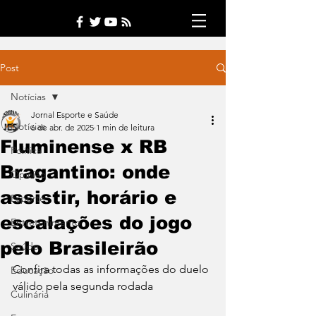
Post
Notícias
Jornal Esporte e Saúde
Notícias
6 de abr. de 2025
1 min de leitura
Fluminense x RB
Política
Bragantino: onde
Opinião
assistir, horário e
Esporte
escalações do jogo
Entretenimento
pelo Brasileirão
Saúde
Confira todas as informações do duelo 
Educação
válido pela segunda rodada
Culinária