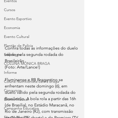
Eventos
Cursos
Evento Esportivo
Economia
Evento Cultural
Plantão de Polícia
Confira todas as informações do duelo 
válido pela segunda rodada do 
Empregos
Brasileirão 
COLUNA MÔNICA BRAGA
(Foto: Arte/Lance!)
Informe
Fluminense e RB Bragantino se 
Coluna Nutricionista Janira Braga
enfrentam neste domingo (6), em 
Concursos
duelo válido pela segunda rodada do 
Brasileirão. A bola rola a partir das 16h 
Evento Musical
(de Brasília), no Estádio Maracanã, no 
Campanha Educativa
Rio de Janeiro (RJ), com transmissão 
Evento Musical
da Globo (TV aberta) e do Premiere (TV 