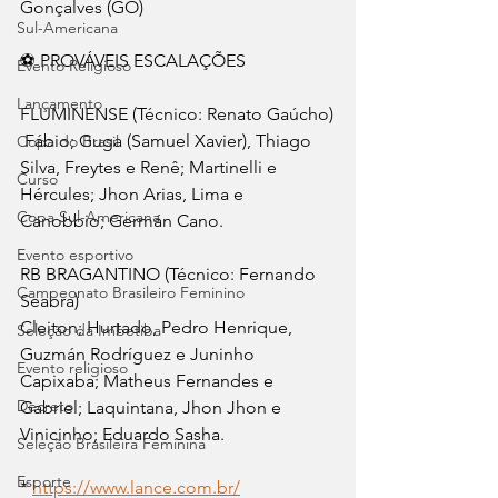
Gonçalves (GO)
Sul-Americana
⚽ PROVÁVEIS ESCALAÇÕES
Evento Religioso
Lançamento
FLUMINENSE (Técnico: Renato Gaúcho)
 Fábio; Guga (Samuel Xavier), Thiago 
Copa do Brasil
Silva, Freytes e Renê; Martinelli e 
Curso
Hércules; Jhon Arias, Lima e 
Copa Sul-Americana
Canobbio; Germán Cano.
Evento esportivo
RB BRAGANTINO (Técnico: Fernando 
Campeonato Brasileiro Feminino
Seabra)
Cleiton; Hurtado, Pedro Henrique, 
Seleção da Imbetiba
Guzmán Rodríguez e Juninho 
Evento religioso
Capixaba; Matheus Fernandes e 
Decreto
Gabriel; Laquintana, Jhon Jhon e 
Vinicinho; Eduardo Sasha.
Seleção Brasileira Feminina
Esporte
* 
https://www.lance.com.br/