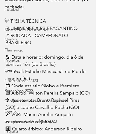
fechada).
Futebol
Carnaval
✅ FICHA TÉCNICA
FLUMINENSE X RB BRAGANTINO
Mestrado e Doutorado
2ª RODADA - CAMPEONATO 
Notícia
BRASILEIRO
Flamengo
📆 Data e horário: domingo, dia 6 de 
Projetos
abril, às 16h (de Brasília)
Evento
📍 Local: Estádio Maracanã, no Rio de 
Janeiro (RJ)
Libertadores 2023
📺 Onde assistir: Globo e Premiere
Brasileirão 2023
🟨 Árbitro: Wilton Pereira Sampaio (GO)
🚩 Assistentes: Bruno Raphael Pires 
Campeonato Amador Macaense
(GO) e Leone Carvalho Rocha (GO)
Evento
🔎 VAR:  Marco Aurélio Augusto 
Campeonato Brasileiro.2023
Fazekas Ferreira (MG)
4️⃣ Quarto árbitro: Anderson Ribeiro 
Projeto