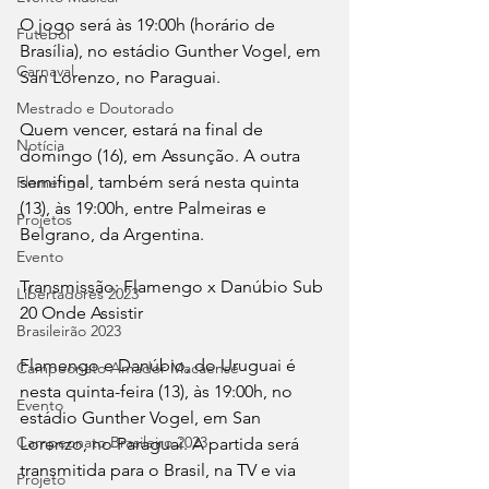
O jogo será às 19:00h (horário de 
Futebol
Brasília), no estádio Gunther Vogel, em 
Carnaval
San Lorenzo, no Paraguai.
Mestrado e Doutorado
Quem vencer, estará na final de 
Notícia
domingo (16), em Assunção. A outra 
semifinal, também será nesta quinta 
Flamengo
(13), às 19:00h, entre Palmeiras e 
Projetos
Belgrano, da Argentina.
Evento
Transmissão: Flamengo x Danúbio Sub 
Libertadores 2023
20 Onde Assistir
Brasileirão 2023
Flamengo e Danúbio, do Uruguai é 
Campeonato Amador Macaense
nesta quinta-feira (13), às 19:00h, no 
Evento
estádio Gunther Vogel, em San 
Campeonato Brasileiro.2023
Lorenzo, no Paraguai. A partida será 
transmitida para o Brasil, na TV e via 
Projeto