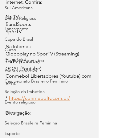
internet. Confira:
Sul-Americana
Na TV:
Evento Religioso
BandSports
Lançamento
SporTV
Copa do Brasil
Na Internet:
Curso
Globoplay no SporTV (Streaming)
Copa Sul-Americana
FlaTV (Youtube)
GOAT (Youtube)
Evento esportivo
Conmebol Libertadores (Youtube) com 
Campeonato Brasileiro Feminino
VPN.
Seleção da Imbetiba
* 
https://conmeboltv.com.br/
Evento religioso
Decreto
Divulgação:
Seleção Brasileira Feminina
Esporte