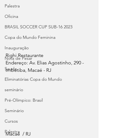
Palestra
Oficina
BRASIL SOCCER CUP SUB-16 2023
Copa do Mundo Feminina
Inauguração
Righi Restaurante
Nota de Pesar
Endereço: Av. Elias Agostinho, 290 - 
Saude
Imbetiba, Macaé - RJ
Eliminatórias Copa do Mundo
seminário
Pré-Olímpico: Brasil
Seminário
Cursos
Palestra
Macaé  / RJ