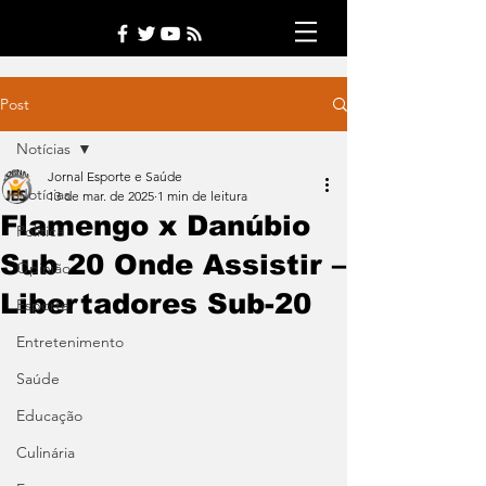
Post
Notícias
Jornal Esporte e Saúde
Notícias
13 de mar. de 2025
1 min de leitura
Flamengo x Danúbio
Política
Sub 20 Onde Assistir –
Opinião
Libertadores Sub-20
Esporte
Entretenimento
Saúde
Educação
Culinária