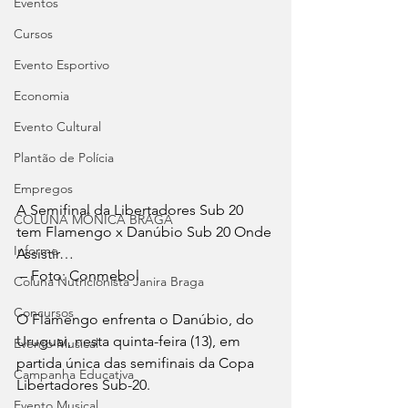
Eventos
Cursos
Evento Esportivo
Economia
Evento Cultural
Plantão de Polícia
Empregos
A Semifinal da Libertadores Sub 20 
COLUNA MÔNICA BRAGA
tem Flamengo x Danúbio Sub 20 Onde 
Informe
Assistir…
 – Foto: Conmebol
Coluna Nutricionista Janira Braga
Concursos
O Flamengo enfrenta o Danúbio, do 
Uruguai, nesta quinta-feira (13), em 
Evento Musical
partida única das semifinais da Copa 
Campanha Educativa
Libertadores Sub-20.
Evento Musical