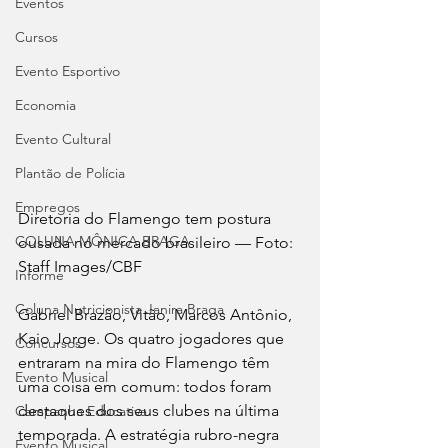
Eventos
Cursos
Evento Esportivo
Economia
Evento Cultural
Plantão de Polícia
Empregos
Diretoria do Flamengo tem postura 
COLUNA MÔNICA BRAGA
ousada no mercado brasileiro — Foto: 
Staff Images/CBF
Informe
Coluna Nutricionista Janira Braga
Gabriel Brazão, Vitão, Marcos Antônio, 
Kaio Jorge. Os quatro jogadores que 
Concursos
entraram na mira do Flamengo têm 
Evento Musical
uma coisa em comum: todos foram 
destaques dos seus clubes na última 
Campanha Educativa
temporada. A estratégia rubro-negra 
Evento Musical