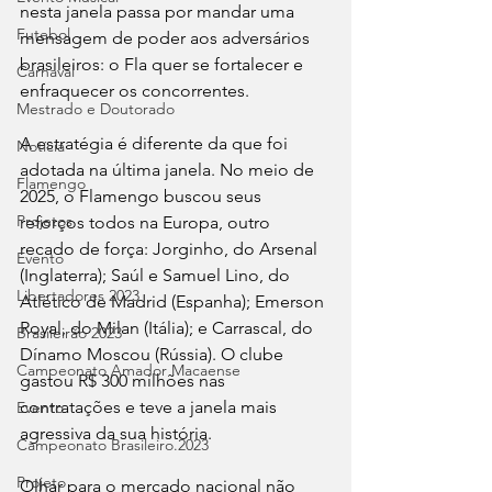
nesta janela passa por mandar uma 
Futebol
mensagem de poder aos adversários 
brasileiros: o Fla quer se fortalecer e 
Carnaval
enfraquecer os concorrentes.
Mestrado e Doutorado
A estratégia é diferente da que foi 
Notícia
adotada na última janela. No meio de 
Flamengo
2025, o Flamengo buscou seus 
Projetos
reforços todos na Europa, outro 
recado de força: Jorginho, do Arsenal 
Evento
(Inglaterra); Saúl e Samuel Lino, do 
Libertadores 2023
Atlético de Madrid (Espanha); Emerson 
Royal, do Milan (Itália); e Carrascal, do 
Brasileirão 2023
Dínamo Moscou (Rússia). O clube 
Campeonato Amador Macaense
gastou R$ 300 milhões nas 
contratações e teve a janela mais 
Evento
agressiva da sua história.
Campeonato Brasileiro.2023
Projeto
Olhar para o mercado nacional não 