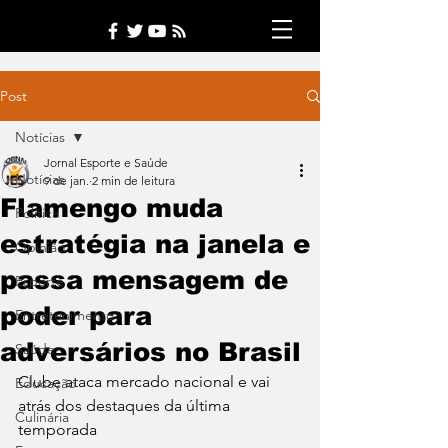
Post
Notícias
Jornal Esporte e Saúde
Notícias
9 de jan.
2 min de leitura
Flamengo muda
Política
estratégia na janela e
Opinião
passa mensagem de
Esporte
poder para
Entretenimento
adversários no Brasil
Saúde
Clube ataca mercado nacional e vai 
Educação
atrás dos destaques da última 
Culinária
temporada