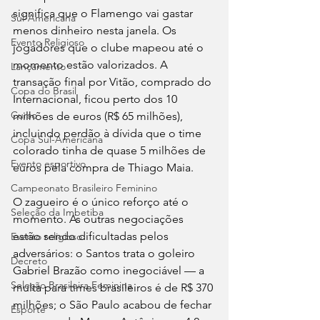
significa que o Flamengo vai gastar 
Sul-Americana
menos dinheiro nesta janela. Os 
Evento Religioso
jogadores que o clube mapeou até o 
momento estão valorizados. A 
Lançamento
transação final por Vitão, comprado do 
Copa do Brasil
Internacional, ficou perto dos 10 
Curso
milhões de euros (R$ 65 milhões), 
incluindo perdão à dívida que o time 
Copa Sul-Americana
colorado tinha de quase 5 milhões de 
Evento esportivo
euros pela compra de Thiago Maia.
Campeonato Brasileiro Feminino
O zagueiro é o único reforço até o 
Seleção da Imbetiba
momento. As outras negociações 
estão sendo dificultadas pelos 
Evento religioso
adversários: o Santos trata o goleiro 
Decreto
Gabriel Brazão como inegociável — a 
Seleção Brasileira Feminina
multa para times brasileiros é de R$ 370 
milhões; o São Paulo acabou de fechar 
Esporte