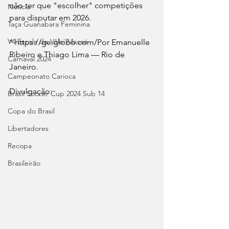
não ter que "escolher" competições 
Notícia
para disputar em 2026.
Taça Guanabara Feminina
V4 Escola de Vôlei Macaé
* https://ge.globo.com/Por Emanuelle 
Ribeiro e Thiago Lima — Rio de 
Carnaval 2024
Janeiro.
Campeonato Carioca
Divulgação:
Brasil Soccer Cup 2024 Sub 14
Copa do Brasil
Libertadores
Recopa
Brasileirão