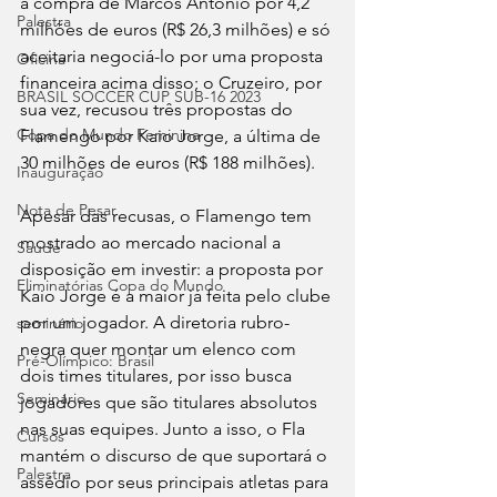
a compra de Marcos Antônio por 4,2 
Palestra
milhões de euros (R$ 26,3 milhões) e só 
aceitaria negociá-lo por uma proposta 
Oficina
financeira acima disso; o Cruzeiro, por 
BRASIL SOCCER CUP SUB-16 2023
sua vez, recusou três propostas do 
Copa do Mundo Feminina
Flamengo por Kaio Jorge, a última de 
30 milhões de euros (R$ 188 milhões).
Inauguração
Nota de Pesar
Apesar das recusas, o Flamengo tem 
mostrado ao mercado nacional a 
Saude
disposição em investir: a proposta por 
Eliminatórias Copa do Mundo
Kaio Jorge é a maior já feita pelo clube 
por um jogador. A diretoria rubro-
seminário
negra quer montar um elenco com 
Pré-Olímpico: Brasil
dois times titulares, por isso busca 
Seminário
jogadores que são titulares absolutos 
nas suas equipes. Junto a isso, o Fla 
Cursos
mantém o discurso de que suportará o 
Palestra
assédio por seus principais atletas para 