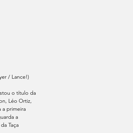
er / Lance!)
tou o título da 
n, Léo Ortiz, 
 a primeira 
uarda a 
 da Taça 