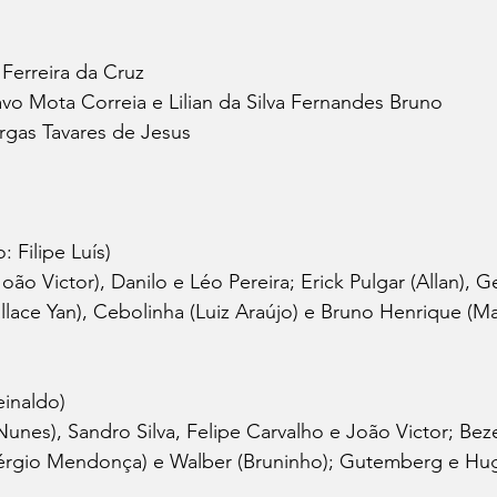
o Ferreira da Cruz
avo Mota Correia e Lilian da Silva Fernandes Bruno
rgas Tavares de Jesus
Filipe Luís)
(João Victor), Danilo e Léo Pereira; Erick Pulgar (Allan), G
allace Yan), Cebolinha (Luiz Araújo) e Bruno Henrique (M
inaldo)
unes), Sandro Silva, Felipe Carvalho e João Victor; Bezer
Sérgio Mendonça) e Walber (Bruninho); Gutemberg e Hu