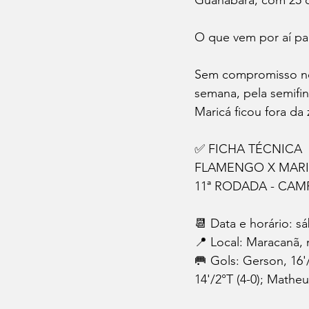
O que vem por aí pa
Sem compromisso no 
semana, pela semifi
Maricá ficou fora da
✅ FICHA TÉCNICA
FLAMENGO X MAR
11ª RODADA - CA
📆 Data e horário: sá
📍 Local: Maracanã, 
🥅 Gols: Gerson, 16'/1
14'/2°T (4-0); Matheu