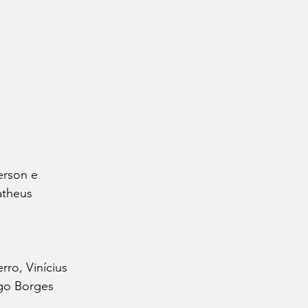
erson e 
atheus 
ro, Vinícius 
go Borges 