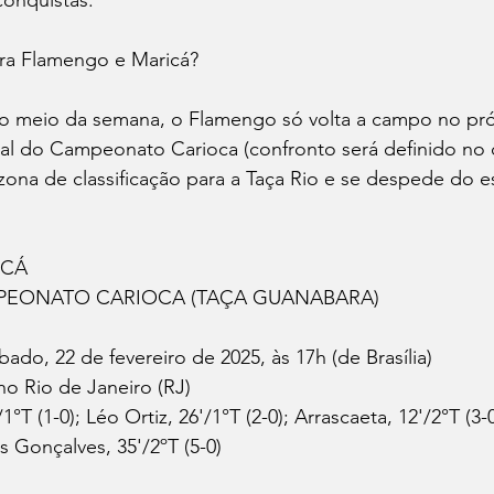
ra Flamengo e Maricá?
meio da semana, o Flamengo só volta a campo no próx
nal do Campeonato Carioca (confronto será definido no 
 zona de classificação para a Taça Rio e se despede do e
ICÁ
MPEONATO CARIOCA (TAÇA GUANABARA)
bado, 22 de fevereiro de 2025, às 17h (de Brasília)
no Rio de Janeiro (RJ)
°T (1-0); Léo Ortiz, 26'/1°T (2-0); Arrascaeta, 12'/2°T (3-0
s Gonçalves, 35'/2ºT (5-0)