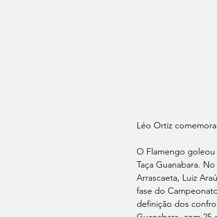
Léo Ortiz comemoran
O Flamengo goleou o 
Taça Guanabara. No M
Arrascaeta, Luiz Ara
fase do Campeonato 
definição dos confr
Guanabara, com 25 c