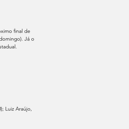
imo final de 
domingo). Já o 
stadual.
); Luiz Araújo, 