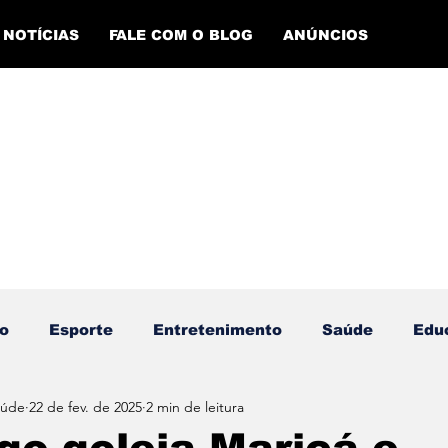
NOTÍCIAS
FALE COM O BLOG
ANÚNCIOS
o
Esporte
Entretenimento
Saúde
Edu
aúde
22 de fev. de 2025
2 min de leitura
ento Esportivo
Economia
Evento Cultural