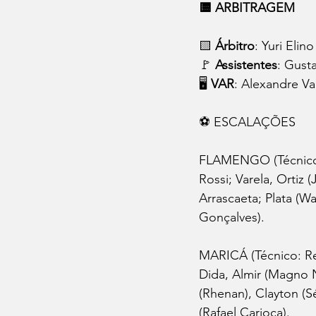
🟨 ARBITRAGEM
🟨 
Árbitro
: Yuri Elin
🚩 
Assistentes
: Gust
🖥️ 
VAR
: Alexandre Va
⚽ ESCALAÇÕES
FLAMENGO (Técnico: 
Rossi; Varela, Ortiz 
Arrascaeta; Plata (W
Gonçalves).
MARICÁ (Técnico: Re
Dida, Almir (Magno N
(Rhenan), Clayton (
(Rafael Carioca).