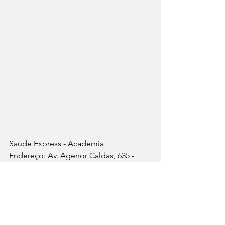
Saúde Express - Academia
Endereço: Av. Agenor Caldas, 635 - 
Imbetiba, Macaé - RJ, 
Telefone: (22) 2791-6619