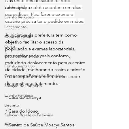
Nas unidades de saúde da rede 
municipal, a coleta acontece em dias 
Sul-Americana
específicos. Para fazer o exame o 
Evento Religioso
usuário precisa ter o pedido em mãos.
Lançamento
A iniciativa da prefeitura tem como 
Copa do Brasil
objetivo facilitar o acesso da 
Curso
população a exames laboratoriais, 
proporcionando mais conforto, 
Copa Sul-Americana
reduzindo deslocamento para o centro 
Evento esportivo
da cidade, melhorando assim a adesão 
Campeonato Brasileiro Feminino
e consequentemente o processo de 
diagnóstico e tratamento.
Seleção da Imbetiba
Evento religioso
* Casa da Criança
Decreto
* Casa do Idoso
Seleção Brasileira Feminina
* Centro de Saúde Moacyr Santos
Esporte