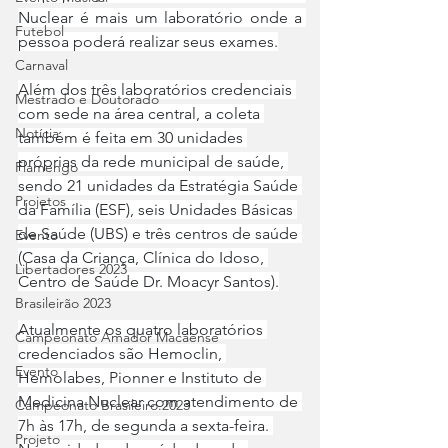
Nuclear é mais um laboratório onde a 
Futebol
pessoa poderá realizar seus exames.
Carnaval
Além dos três laboratórios credenciais 
Mestrado e Doutorado
com sede na área central, a coleta 
Notícia
também é feita em 30 unidades 
próprias da rede municipal de saúde, 
Flamengo
sendo 21 unidades da Estratégia Saúde 
Projetos
da Família (ESF), seis Unidades Básicas 
de Saúde (UBS) e três centros de saúde 
Evento
(Casa da Criança, Clínica do Idoso, 
Libertadores 2023
Centro de Saúde Dr. Moacyr Santos).
Brasileirão 2023
Atualmente os quatro laboratórios 
Campeonato Amador Macaense
credenciados são Hemoclin, 
Evento
Hemolabes, Pionner e Instituto de 
Medicina Nuclear com atendimento de 
Campeonato Brasileiro.2023
7h às 17h, de segunda a sexta-feira. 
Projeto