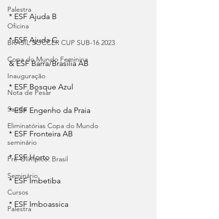
Palestra
* ESF Ajuda B
Oficina
* ESF Ajuda C
BRASIL SOCCER CUP SUB-16 2023
Copa do Mundo Feminina
& ESF Barra/Brasília AB
Inauguração
* ESF Bosque Azul
Nota de Pesar
Saude
* ESF Engenho da Praia
Eliminatórias Copa do Mundo
* ESF Fronteira AB
seminário
* ESF Horto
Pré-Olímpico: Brasil
Seminário
* ESF Imbetiba
Cursos
* ESF Imboassica
Palestra