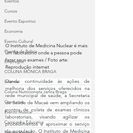
Eventos
Cursos
Evento Esportivo
Economia
Evento Cultural
O Instituto de Medicina Nuclear é mais 
Plantão de Polícia
um laboratório onde a pessoa pode 
fazer seus exames / Foto arte: 
Empregos
Reprodução internet
COLUNA MÔNICA BRAGA
Dando continuidade às ações de 
Informe
melhoria dos serviços oferecidos na 
Coluna Nutricionista Janira Braga
rede municipal de saúde, a Secretaria 
Concursos
de Saúde de Macaé vem ampliando os 
pontos de coleta de exames clínicos 
Evento Musical
laboratoriais, visando agilizar os 
Campanha Educativa
procedimentos e aproximar o serviço 
da população. O Instituto de Medicina 
Evento Musical