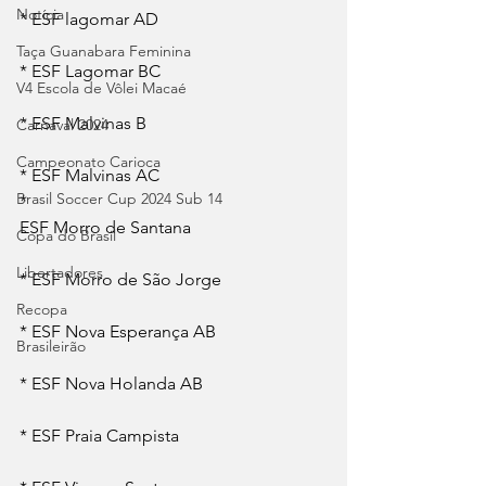
Notícia
* ESF lagomar AD
Taça Guanabara Feminina
* ESF Lagomar BC
V4 Escola de Vôlei Macaé
* ESF Malvinas B
Carnaval 2024
Campeonato Carioca
* ESF Malvinas AC
Brasil Soccer Cup 2024 Sub 14
* 
ESF Morro de Santana
Copa do Brasil
Libertadores
* ESF Morro de São Jorge
Recopa
* ESF Nova Esperança AB
Brasileirão
* ESF Nova Holanda AB
* ESF Praia Campista