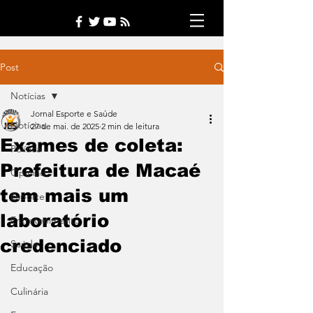
Post
Notícias
Jornal Esporte e Saúde
Notícias
27 de mai. de 2025
2 min de leitura
Exames de coleta:
Política
Prefeitura de Macaé
Opinião
tem mais um
Esporte
laboratório
Entretenimento
credenciado
Saúde
Educação
Culinária