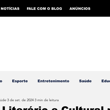
NOTÍCIAS
FALE COM O BLOG
ANÚNCIOS
o
Esporte
Entretenimento
Saúde
Edu
aúde
3 de set. de 2024
3 min de leitura
ento Esportivo
Economia
Evento Cultural