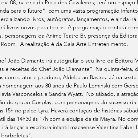
dia 08, na orla da Praia dos Cavaleiros; terá um espaço li
nda para o futuro", com uma vasta programação infanto 
ercializando livros, autógrafos, lançamentos, e ainda irá
erá livros novos para trocas. A programação contará com
s, personagens da Anime Teatro Br, presença da Editora 
Room.  A realização é da Gaia Arte Entretenimento.
ef João Diamante irá autografar o seu livro da Editora M
as e receitas do Chef João Diamante”. Na quinta-feira, d
as com o ator e produtor, Aldebaran Bastos. Já na sexta, 
m homenagem aos 80 anos de Paulo Leminski com Gerso
lávia Vasconcelos e Sandra Wyatt.  No sábado, a atração
ão do grupo Cosplay, com personagens do sucesso da Ne
 15h no palco Lyra. Haverá contação de histórias sába
antil das 14h30 às 17h com a equipe da tia Mayra. No dom
 irá lançar a escritora infantil macaense Valentina Faber
 borboletas”.