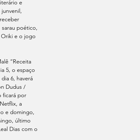
terário e 
junvenil, 
 receber 
 sarau poético, 
Oriki e o jogo 
alê “Receita 
ia 5, o espaço 
dia 6, haverá 
n Dudus / 
 ficará por 
tflix, a 
do e domingo, 
ingo, último 
 Leal Dias com o 