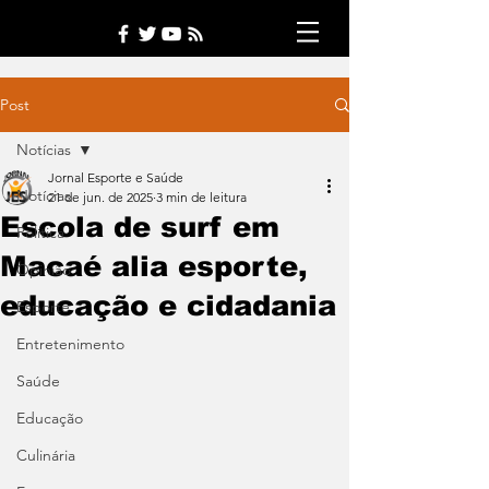
Post
Notícias
Jornal Esporte e Saúde
Notícias
21 de jun. de 2025
3 min de leitura
Escola de surf em
Política
Macaé alia esporte,
Opinião
educação e cidadania
Esporte
Entretenimento
Saúde
Educação
Culinária