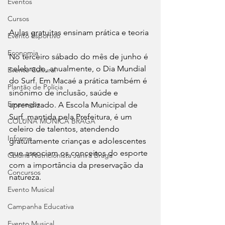
Eventos
Cursos
Aulas gratuitas ensinam prática e teoria
Evento Esportivo
Economia
No terceiro sábado do mês de junho é 
celebrado, anualmente, o Dia Mundial 
Evento Cultural
do Surf. Em Macaé a prática também é 
Plantão de Polícia
sinônimo de inclusão, saúde e 
Empregos
aprendizado. A Escola Municipal de 
Surf, mantida pela Prefeitura, é um 
COLUNA MÔNICA BRAGA
celeiro de talentos, atendendo 
Informe
gratuitamente crianças e adolescentes 
que associam os conceitos do esporte 
Coluna Nutricionista Janira Braga
com a importância da preservação da 
Concursos
natureza.
Evento Musical
Campanha Educativa
Evento Musical