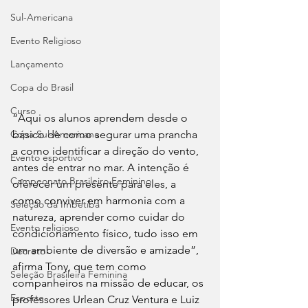
Sul-Americana
Evento Religioso
Lançamento
Copa do Brasil
Curso
“Aqui os alunos aprendem desde o 
Copa Sul-Americana
básico de como segurar uma prancha 
a como identificar a direção do vento, 
Evento esportivo
antes de entrar no mar. A intenção é 
Campeonato Brasileiro Feminino
oferecer um presente para eles, a 
como conviver em harmonia com a 
Seleção da Imbetiba
natureza, aprender como cuidar do 
Evento religioso
condicionamento físico, tudo isso em 
um ambiente de diversão e amizade”, 
Decreto
afirma Tony, que tem como 
Seleção Brasileira Feminina
companheiros na missão de educar, os 
Esporte
professores Urlean Cruz Ventura e Luiz 