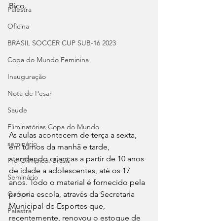
Bico.
Palestra
Oficina
BRASIL SOCCER CUP SUB-16 2023
Copa do Mundo Feminina
Inauguração
Nota de Pesar
Saude
Eliminatórias Copa do Mundo
As aulas acontecem de terça a sexta, 
seminário
em turnos da manhã e tarde, 
atendendo crianças a partir de 10 anos 
Pré-Olímpico: Brasil
de idade a adolescentes, até os 17 
Seminário
anos. Todo o material é fornecido pela 
própria escola, através da Secretaria 
Cursos
Municipal de Esportes que, 
Palestra
recentemente, renovou o estoque de 