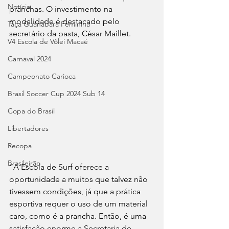
Notícia
pranchas. O investimento na 
modalidade é destacado pelo 
Taça Guanabara Feminina
secretário da pasta, César Maillet.
V4 Escola de Vôlei Macaé
Carnaval 2024
Campeonato Carioca
Brasil Soccer Cup 2024 Sub 14
Copa do Brasil
Libertadores
Recopa
Brasileirão
“A Escola de Surf oferece a 
oportunidade a muitos que talvez não 
tivessem condições, já que a prática 
esportiva requer o uso de um material 
caro, como é a prancha. Então, é uma 
satisfação enorme a Secretaria de 