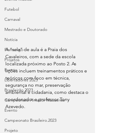
Futebol
Carnaval
Mestrado e Doutorado
Notícia
A “sala” de aula é a Praia dos 
Flamengo
Cavaleiros, com a sede da escola 
Projetos
localizada próximo ao Posto 2. As 
Evento
lições incluem treinamentos práticos e 
teóricos com foco em técnica, 
Libertadores 2023
segurança no mar, preservação 
Brasileirão 2023
ambiental e cidadania, como destaca o 
coordenador e professor Tony 
Campeonato Amador Macaense
Azevedo.
Evento
Campeonato Brasileiro.2023
Projeto