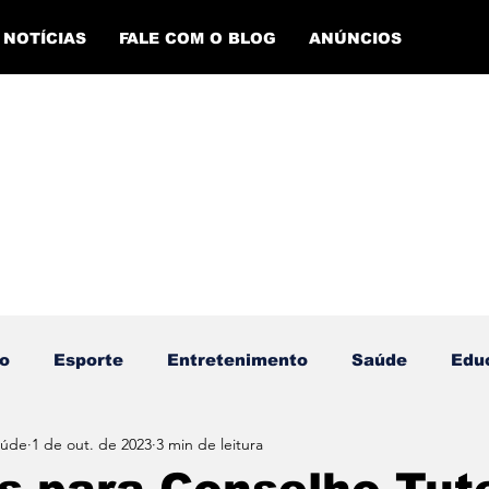
NOTÍCIAS
FALE COM O BLOG
ANÚNCIOS
o
Esporte
Entretenimento
Saúde
Edu
aúde
1 de out. de 2023
3 min de leitura
ento Esportivo
Economia
Evento Cultural