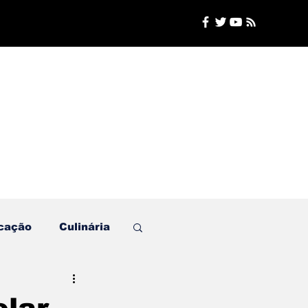
cação
Culinária
Plantão de Polícia