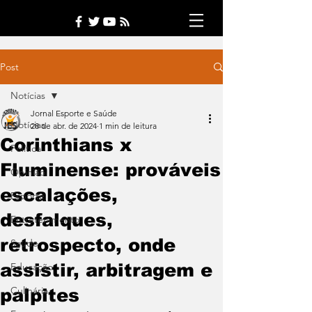
Post
Notícias
Jornal Esporte e Saúde
Notícias
28 de abr. de 2024
1 min de leitura
Corinthians x
Política
Fluminense: prováveis
Opinião
escalações,
Esporte
desfalques,
Entretenimento
retrospecto, onde
Saúde
assistir, arbitragem e
Educação
Culinária
palpites