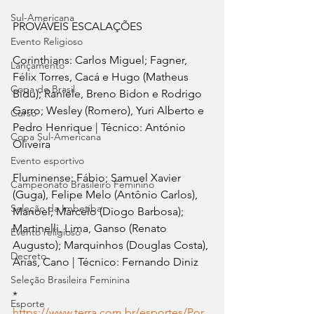
Sul-Americana
PROVÁVEIS ESCALAÇÕES
Evento Religioso
Corinthians: Carlos Miguel; Fagner, 
Lançamento
Félix Torres, Cacá e Hugo (Matheus 
Copa do Brasil
Bidu); Raniele, Breno Bidon e Rodrigo 
Garro; Wesley (Romero), Yuri Alberto e 
Curso
Pedro Henrique | Técnico: António 
Copa Sul-Americana
Oliveira
Evento esportivo
Fluminense: Fábio; Samuel Xavier 
Campeonato Brasileiro Feminino
(Guga), Felipe Melo (Antônio Carlos), 
Seleção da Imbetiba
Manoel, Marcelo (Diogo Barbosa); 
Martinelli, Lima, Ganso (Renato 
Evento religioso
Augusto); Marquinhos (Douglas Costa), 
Decreto
Arias, Cano | Técnico: Fernando Diniz
Seleção Brasileira Feminina
* 
Esporte
https://www.terra.com.br/esportes/Por