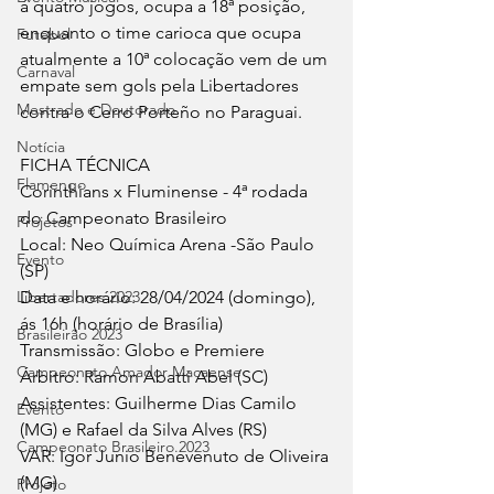
á quatro jogos, ocupa a 18ª posição, 
enquanto o time carioca que ocupa 
Futebol
atualmente a 10ª colocação vem de um 
Carnaval
empate sem gols pela Libertadores 
Mestrado e Doutorado
contra o Cerro Porteño no Paraguai.
Notícia
FICHA TÉCNICA
Flamengo
Corinthians x Fluminense - 4ª rodada 
do Campeonato Brasileiro
Projetos
Local: Neo Química Arena -São Paulo 
Evento
(SP)
Data e horário: 28/04/2024 (domingo), 
Libertadores 2023
ás 16h (horário de Brasília)
Brasileirão 2023
Transmissão: Globo e Premiere
Campeonato Amador Macaense
Árbitro: Ramon Abatti Abel (SC)
Assistentes: Guilherme Dias Camilo 
Evento
(MG) e Rafael da Silva Alves (RS)
Campeonato Brasileiro.2023
VAR: Igor Junio Benevenuto de Oliveira 
(MG)
Projeto