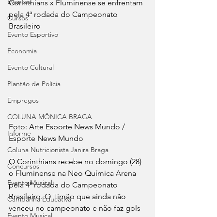
Eventos
Corinthians x Fluminense se enfrentam 
pela 4ª rodada do Campeonato 
Cursos
Brasileiro
Evento Esportivo
Economia
Evento Cultural
Plantão de Polícia
Empregos
COLUNA MÔNICA BRAGA
Foto: Arte Esporte News Mundo / 
Informe
Esporte News Mundo
Coluna Nutricionista Janira Braga
O Corinthians recebe no domingo (28) 
Concursos
o Fluminense na Neo Química Arena 
Evento Musical
pela 4ª rodada do Campeonato 
Brasileiro. O Timão que ainda não 
Campanha Educativa
venceu no campeonato e não faz gols 
Evento Musical