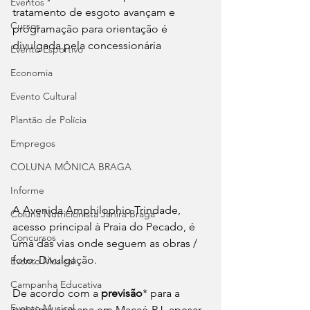
Eventos
tratamento de esgoto avançam e 
Cursos
programação para orientação é 
divulgada pela concessionária
Evento Esportivo
Economia
Evento Cultural
Plantão de Polícia
Empregos
COLUNA MÔNICA BRAGA
Informe
A Avenida Amphilophio Trindade, 
Coluna Nutricionista Janira Braga
acesso principal à Praia do Pecado, é 
Concursos
uma das vias onde seguem as obras / 
foto: Divulgação.
Evento Musical
Campanha Educativa
De acordo com a 
previsão
* para a 
Evento Musical
próxima semana em Macaé-RJ, apesar 