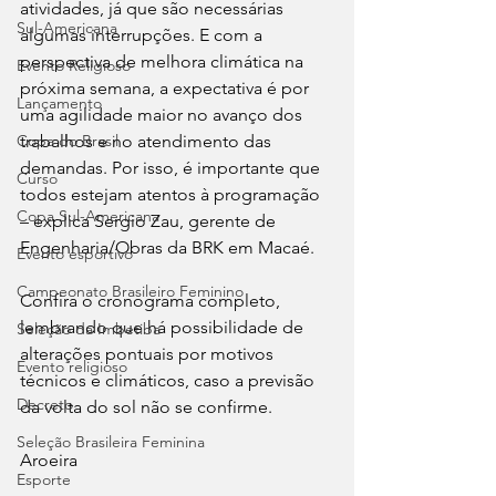
atividades, já que são necessárias 
Sul-Americana
algumas interrupções. E com a 
perspectiva de melhora climática na 
Evento Religioso
próxima semana, a expectativa é por 
Lançamento
uma agilidade maior no avanço dos 
trabalhos e no atendimento das 
Copa do Brasil
demandas. Por isso, é importante que 
Curso
todos estejam atentos à programação 
Copa Sul-Americana
– explica Sergio Zau, gerente de 
Engenharia/Obras da BRK em Macaé.
Evento esportivo
Campeonato Brasileiro Feminino
Confira o cronograma completo, 
lembrando que há possibilidade de 
Seleção da Imbetiba
alterações pontuais por motivos 
Evento religioso
técnicos e climáticos, caso a previsão 
Decreto
da volta do sol não se confirme.
Seleção Brasileira Feminina
Aroeira
Esporte