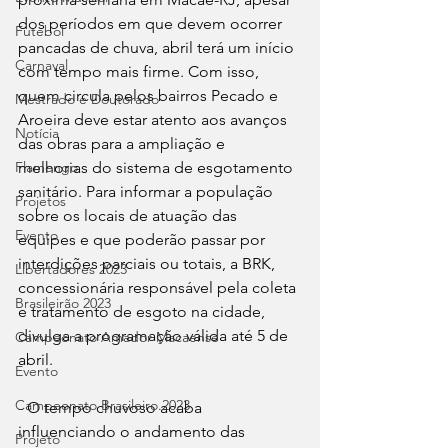
dos períodos em que devem ocorrer 
Futebol
pancadas de chuva, abril terá um início 
Carnaval
com tempo mais firme. Com isso, 
quem circula pelos bairros Pecado e 
Mestrado e Doutorado
Aroeira deve estar atento aos avanços 
Notícia
das obras para a ampliação e 
melhorias do sistema de esgotamento 
Flamengo
sanitário. Para informar a população 
Projetos
sobre os locais de atuação das 
Evento
equipes e que poderão passar por 
interdições parciais ou totais, a BRK, 
Libertadores 2023
concessionária responsável pela coleta 
Brasileirão 2023
e tratamento de esgoto na cidade, 
divulga a programação válida até 5 de 
Campeonato Amador Macaense
abril.
Evento
Campeonato Brasileiro.2023
- O tempo chuvoso acaba 
influenciando o andamento das 
Projeto