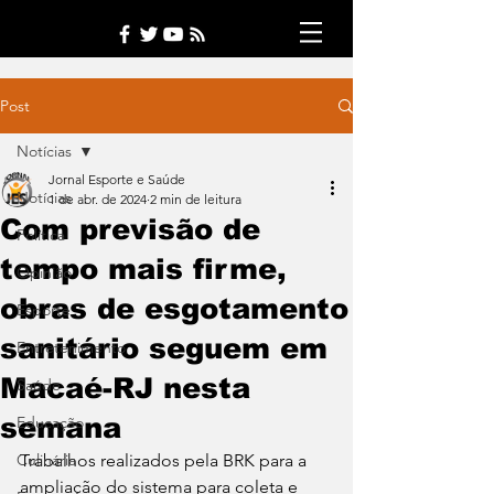
Post
Notícias
Jornal Esporte e Saúde
Notícias
1 de abr. de 2024
2 min de leitura
Com previsão de
Política
tempo mais firme,
Opinião
obras de esgotamento
Esporte
sanitário seguem em
Entretenimento
Macaé-RJ nesta
Saúde
semana
Educação
Culinária
Trabalhos realizados pela BRK para a 
ampliação do sistema para coleta e 