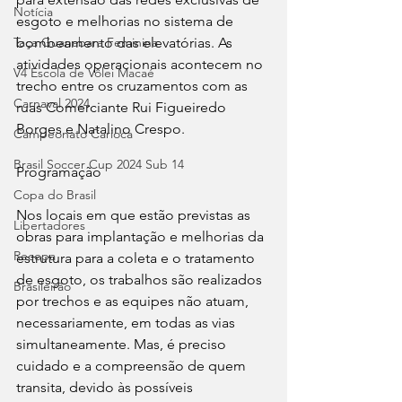
Notícia
esgoto e melhorias no sistema de 
bombeamento das elevatórias. As 
Taça Guanabara Feminina
atividades operacionais acontecem no 
V4 Escola de Vôlei Macaé
trecho entre os cruzamentos com as 
Carnaval 2024
ruas Comerciante Rui Figueiredo 
Borges e Natalino Crespo.
Campeonato Carioca
Brasil Soccer Cup 2024 Sub 14
Programação
Copa do Brasil
Nos locais em que estão previstas as 
Libertadores
obras para implantação e melhorias da 
Recopa
estrutura para a coleta e o tratamento 
de esgoto, os trabalhos são realizados 
Brasileirão
por trechos e as equipes não atuam, 
necessariamente, em todas as vias 
simultaneamente. Mas, é preciso 
cuidado e a compreensão de quem 
transita, devido às possíveis 