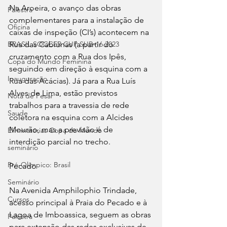
Na Aroeira, o avanço das obras 
Palestra
complementares para a instalação de 
Oficina
caixas de inspeção (CI’s) acontecem na 
Rua das Cabiúnas (a partir do 
BRASIL SOCCER CUP SUB-16 2023
cruzamento com a Rua dos Ipês, 
Copa do Mundo Feminina
seguindo em direção à esquina com a 
Inauguração
Rua das Acácias). Já para a Rua Luís 
Alves de Lima, estão previstos 
Nota de Pesar
trabalhos para a travessia de rede 
Saude
coletora na esquina com a Alcides 
Mourão, mas a previsão é de 
Eliminatórias Copa do Mundo
interdição parcial no trecho. 
seminário
Pré-Olímpico: Brasil
Pecado
Seminário
Na Avenida Amphilophio Trindade, 
Cursos
acesso principal à Praia do Pecado e à 
Lagoa de Imboassica, seguem as obras 
Palestra
para extensão das redes exclusivas de 