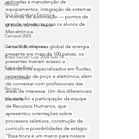
aplicadas à manutenção de 
Notícia
equipamentos, integração de sistemas 
Taça Guanabara Feminina
e rotinas de automação — pontos de 
grande relevância para os alunos de 
V4 Escola de Vôlei Macaé
Mecatrônica.
Carnaval 2024
Campeonato Carioca
Já na SLB, empresa global de energia 
presente em mais de 100 países, os 
Brasil Soccer Cup 2024 Sub 14
presentes tiveram acesso a 
Copa do Brasil
laboratórios especializados em fluidez, 
cimentação de poço e eletrônica, além 
Libertadores
de conversar com profissionais das 
Recopa
áreas de interesse. Um dos diferenciais 
da visita foi a participação da equipe 
Brasileirão
de Recursos Humanos, que 
apresentou orientações sobre 
processos seletivos, construção de 
currículo e possibilidades de estágio. 
“Essa troca é um marco para nossos 