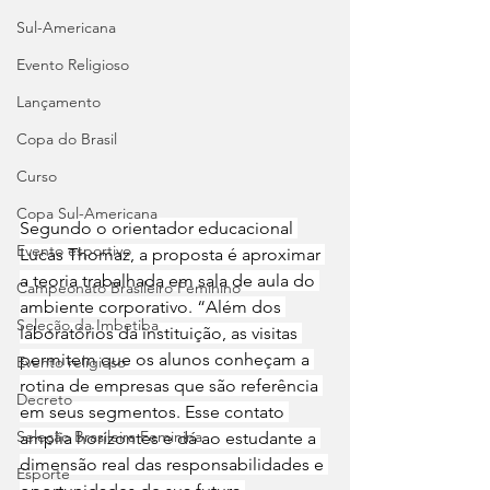
Sul-Americana
Evento Religioso
Lançamento
Copa do Brasil
Curso
Copa Sul-Americana
Segundo o orientador educacional 
Evento esportivo
Lucas Thomaz, a proposta é aproximar 
a teoria trabalhada em sala de aula do 
Campeonato Brasileiro Feminino
ambiente corporativo. “Além dos 
Seleção da Imbetiba
laboratórios da instituição, as visitas 
permitem que os alunos conheçam a 
Evento religioso
rotina de empresas que são referência 
Decreto
em seus segmentos. Esse contato 
Seleção Brasileira Feminina
amplia horizontes e dá ao estudante a 
dimensão real das responsabilidades e 
Esporte