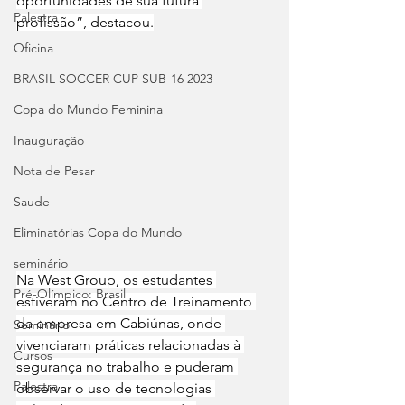
oportunidades de sua futura 
Palestra
profissão”, destacou.
Oficina
BRASIL SOCCER CUP SUB-16 2023
Copa do Mundo Feminina
Inauguração
Nota de Pesar
Saude
Eliminatórias Copa do Mundo
seminário
Na West Group, os estudantes 
Pré-Olímpico: Brasil
estiveram no Centro de Treinamento 
da empresa em Cabiúnas, onde 
Seminário
vivenciaram práticas relacionadas à 
Cursos
segurança no trabalho e puderam 
Palestra
observar o uso de tecnologias 