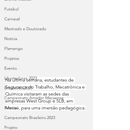
Futebol
Carnaval
Mestrado e Doutorado
Notícia
Flamengo
Projetos
Evento
Libertadores 2023
Na última semana, estudantes de 
Segurança do Trabalho, Mecatrônica e 
Brasileirão 2023
Química visitaram as sedes das 
Campeonato Amador Macaense
empresas West Group e SLB, em 
Evento
Macaé, para uma imersão pedagógica.
Campeonato Brasileiro.2023
Projeto