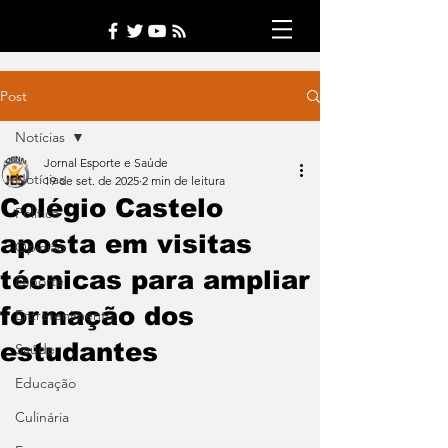
Post
Notícias
Jornal Esporte e Saúde
Notícias
19 de set. de 2025
2 min de leitura
Colégio Castelo
Política
aposta em visitas
Opinião
técnicas para ampliar
Esporte
formação dos
Entretenimento
estudantes
Saúde
Educação
Culinária