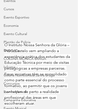
Eventos
Cursos
Evento Esportivo
Economia
Evento Cultural
Plantão de Polícia
O Instituto Nossa Senhora da Glória – 
Empregos
INSG/Castelo vem ampliando a 
experiência prática dos estudantes da 
COLUNA MÔNICA BRAGA
Educação Técnica por meio de visitas 
Informe
pedagógicas a empresas parceiras. 
Essas iniciativas têm se consolidado 
Coluna Nutricionista Janira Braga
como parte essencial do processo 
Concursos
formativo, ao permitir que os jovens 
conheçam de perto a realidade 
Evento Musical
profissional das áreas em que 
Campanha Educativa
escolheram atuar.
Evento Musical