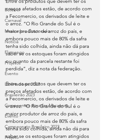
Entre os produtos que devem ter os 
preços afetados estão, de acordo com 
Futebol
a Fecomercio, os derivados de leite e 
Carnaval
o arroz. “O Rio Grande do Sul é o 
maior produtor de arroz do país, e 
Mestrado e Doutorado
embora pouco mais de 80% da safra 
Notícia
tenha sido colhida, ainda não dá para 
Flamengo
saber se os estoques foram atingidos 
ou quanto da parcela restante foi 
Projetos
perdida”, diz a nota da federação.
Evento
Entre os produtos que devem ter os 
Libertadores 2023
preços afetados estão, de acordo com 
Brasileirão 2023
a Fecomercio, os derivados de leite e 
Campeonato Amador Macaense
o arroz. “O Rio Grande do Sul é o 
maior produtor de arroz do país, e 
Evento
embora pouco mais de 80% da safra 
Campeonato Brasileiro.2023
tenha sido colhida, ainda não dá para 
saber se os estoques foram atingidos 
Projeto