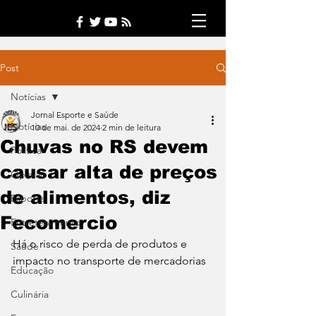
Post
Notícias
Jornal Esporte e Saúde
Notícias
10 de mai. de 2024
2 min de leitura
Chuvas no RS devem
Política
causar alta de preços
Opinião
de alimentos, diz
Esporte
Fecomercio
Entretenimento
Há o risco de perda de produtos e 
Saúde
impacto no transporte de mercadorias
Educação
Culinária