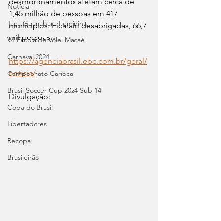
desmoronamentos afetam cerca de 
Notícia
1,45 milhão de pessoas em 417 
Taça Guanabara Feminina
municípios. Ficaram desabrigadas, 66,7 
mil pessoas.
V4 Escola de Vôlei Macaé
Carnaval 2024
https://agenciabrasil.ebc.com.br/geral/
noticia/
Campeonato Carioca
Brasil Soccer Cup 2024 Sub 14
Divulgação:
Copa do Brasil
Libertadores
Recopa
Brasileirão