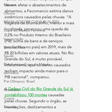
devem afetar o abastecimentos de 
Palestra
alimentos, a Fecomercio estima danos 
Oficina
sistêmicos causados pelas chuvas. “A 
BRASIL SOCCER CUP SUB-16 2023
tragédia de Brumadinho, menor e mais 
localizada, provocou uma queda de 
Copa do Mundo Feminina
0,2% no Produto Interno do Brasileiro 
Inauguração
(PIB, soma de bens e de serviços 
produzidos no país) em 2019, mais de 
Nota de Pesar
R$ 20 bilhões em valores atuais. No Rio 
Saude
Grande do Sul, é muito provável, 
Eliminatórias Copa do Mundo
infelizmente, que os danos causados 
tenham impacto ainda maior para o 
seminário
PIB nacional”, comparou.
Pré-Olímpico: Brasil
A 
Defesa Civil do Rio Grande do Sul já 
Seminário
contabilizou 100 mortes
 causadas 
Cursos
pelas chuvas. Segundo o órgão, as 
inundações, deslizamentos e 
Palestra