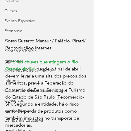
Eventos
Cursos
Evento Esportivo
Economia
Foto: Gustavo Mansur / Palácio  Piratri/ 
Evento Cultural
Reproduçãoo internet
Plantão de Polícia
Empregos
As 
fortes chuvas que atingem o Rio 
Grande do Sul
 desde o final de abril 
COLUNA MÔNICA BRAGA
devem levar a uma alta dos preços dos 
Informe
alimentos, prevê a Federação do 
Comércio de Bens, Serviços e Turismo 
Coluna Nutricionista Janira Braga
do Estado de São Paulo (Fecomercio-
Concursos
SP). Segundo a entidade, há o risco 
Evento Musical
tanto de perda de produtos como 
também impactos no transporte de 
Campanha Educativa
mercadorias.
Evento Musical