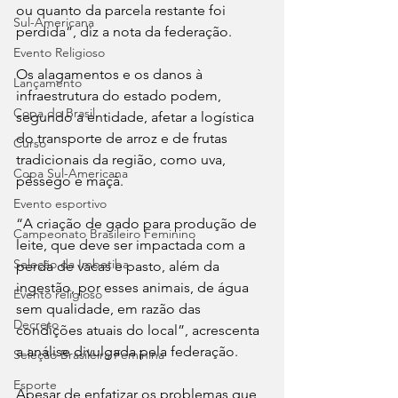
ou quanto da parcela restante foi 
Sul-Americana
perdida”, diz a nota da federação.
Evento Religioso
Os alagamentos e os danos à 
Lançamento
infraestrutura do estado podem, 
Copa do Brasil
segundo a entidade, afetar a logística 
do transporte de arroz e de frutas 
Curso
tradicionais da região, como uva, 
Copa Sul-Americana
pêssego e maçã. 
Evento esportivo
“A criação de gado para produção de 
Campeonato Brasileiro Feminino
leite, que deve ser impactada com a 
Seleção da Imbetiba
perda de vacas e pasto, além da 
ingestão, por esses animais, de água 
Evento religioso
sem qualidade, em razão das 
Decreto
condições atuais do local”, acrescenta 
a análise divulgada pela federação.
Seleção Brasileira Feminina
Esporte
Apesar de enfatizar os problemas que 