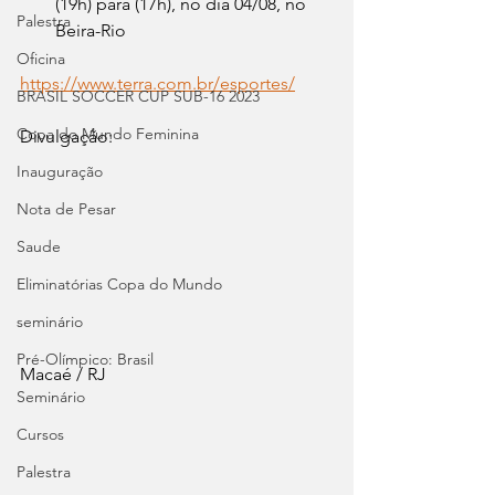
(19h) para (17h), no dia 04/08, no 
Palestra
Beira-Rio
Oficina
https://www.terra.com.br/esportes/
BRASIL SOCCER CUP SUB-16 2023
Copa do Mundo Feminina
Divulgação:
Inauguração
Nota de Pesar
Saude
Eliminatórias Copa do Mundo
seminário
Pré-Olímpico: Brasil
Macaé / RJ
Seminário
Cursos
Palestra