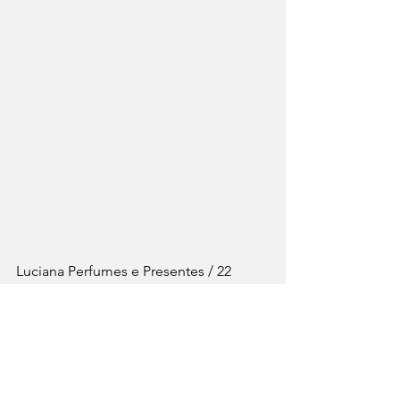
Luciana Perfumes e Presentes / 22 
99824-9701 / Macaé / RJ