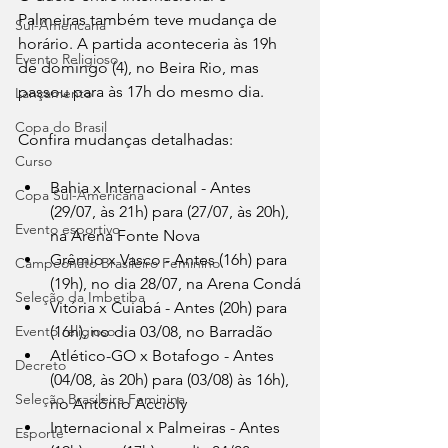
Palmeiras também teve mudança de 
Sul-Americana
horário. A partida aconteceria às 19h 
Evento Religioso
de domingo (4), no Beira Rio, mas 
passou para às 17h do mesmo dia.
Lançamento
Copa do Brasil
Confira mudanças detalhadas:
Curso
Bahia x Internacional - Antes 
Copa Sul-Americana
(29/07, às 21h) para (27/07, às 20h), 
Evento esportivo
na Arena Fonte Nova
Grêmio x Vasco - Antes (16h) para 
Campeonato Brasileiro Feminino
(19h), no dia 28/07, na Arena Condá
Seleção da Imbetiba
Vitória x Cuiabá - Antes (20h) para 
(16h), no dia 03/08, no Barradão
Evento religioso
Atlético-GO x Botafogo - Antes 
Decreto
(04/08, às 20h) para (03/08) às 16h), 
Seleção Brasileira Feminina
no Antônio Accioly
Internacional x Palmeiras - Antes 
Esporte