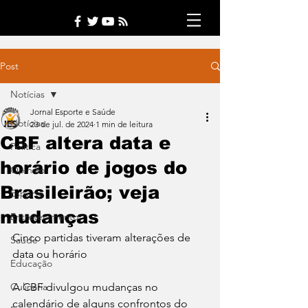
Post
Notícias
Jornal Esporte e Saúde
Notícias
23 de jul. de 2024
1 min de leitura
CBF altera data e
Política
horário de jogos do
Opinião
Brasileirão; veja
Esporte
mudanças
Entretenimento
Cinco partidas tiveram alterações de 
Saúde
data ou horário
Educação
Culinária
A CBF divulgou mudanças no 
calendário de alguns confrontos do 