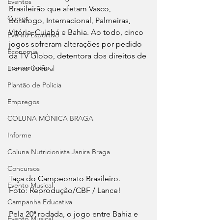
Eventos
Brasileirão que afetam Vasco, 
Cursos
Botafogo, Internacional, Palmeiras, 
Vitória, Cuiabá e Bahia. Ao todo, cinco 
Evento Esportivo
jogos sofreram alterações por pedido 
Economia
da TV Globo, detentora dos direitos de 
transmissão.
Evento Cultural
Plantão de Polícia
Empregos
COLUNA MÔNICA BRAGA
Informe
Coluna Nutricionista Janira Braga
Concursos
Taça do Campeonato Brasileiro.
Evento Musical
Foto: Reprodução/CBF / Lance!
Campanha Educativa
Pela 20ª rodada, o jogo entre Bahia e 
Evento Musical