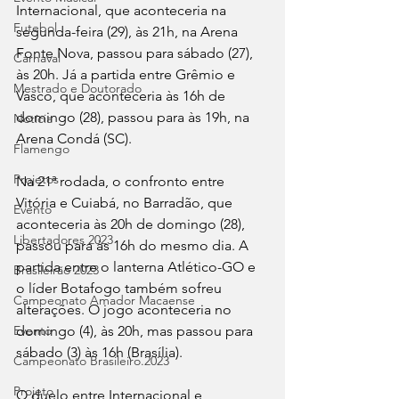
Internacional, que aconteceria na 
Futebol
segunda-feira (29), às 21h, na Arena 
Fonte Nova, passou para sábado (27), 
Carnaval
às 20h. Já a partida entre Grêmio e 
Mestrado e Doutorado
Vasco, que aconteceria às 16h de 
domingo (28), passou para às 19h, na 
Notícia
Arena Condá (SC).
Flamengo
Projetos
Na 21ª rodada, o confronto entre 
Vitória e Cuiabá, no Barradão, que 
Evento
aconteceria às 20h de domingo (28), 
Libertadores 2023
passou para às 16h do mesmo dia. A 
partida entre o lanterna Atlético-GO e 
Brasileirão 2023
o líder Botafogo também sofreu 
Campeonato Amador Macaense
alterações. O jogo aconteceria no 
domingo (4), às 20h, mas passou para 
Evento
sábado (3) às 16h (Brasília).
Campeonato Brasileiro.2023
Projeto
O duelo entre Internacional e 