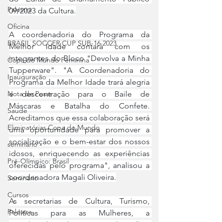
Palestra
09/2023 da Cultura.
Oficina
A coordenadoria do Programa da 
BRASIL SOCCER CUP SUB-16 2023
Melhor Idade contará com os 
integrantes do Bloco "Devolva a Minha 
Copa do Mundo Feminina
Tupperware". "A Coordenadoria do 
Inauguração
Programa da Melhor Idade trará alegria 
e descontração para o Baile de 
Nota de Pesar
Máscaras e Batalha do Confete. 
Saude
Acreditamos que essa colaboração será 
Eliminatórias Copa do Mundo
uma oportunidade para promover a 
socialização e o bem-estar dos nossos 
seminário
idosos, enriquecendo as experiências 
Pré-Olímpico: Brasil
oferecidas pelo programa", analisou a 
coordenadora Magali Oliveira.
Seminário
Cursos
As secretarias de Cultura, Turismo, 
Palestra
Políticas para as Mulheres, a 