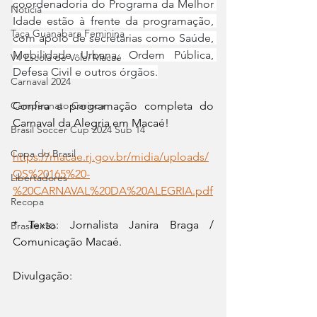
coordenadoria do Programa da Melhor 
Notícia
Idade estão à frente da programação, 
Taça Guanabara Feminina
com apoio de secretarias como Saúde, 
Mobilidade Urbana, Ordem Pública, 
V4 Escola de Vôlei Macaé
Defesa Civil e outros órgãos.
Carnaval 2024
Confira a programação completa do 
Campeonato Carioca
Carnaval da Alegria em Macaé!
Brasil Soccer Cup 2024 Sub 14
Copa do Brasil
https://macae.rj.gov.br/midia/uploads/
OS%20165%20-
Libertadores
%20CARNAVAL%20DA%20ALEGRIA.pdf
Recopa
* Texto: Jornalista Janira Braga / 
Brasileirão
Comunicação Macaé.
Divulgação: