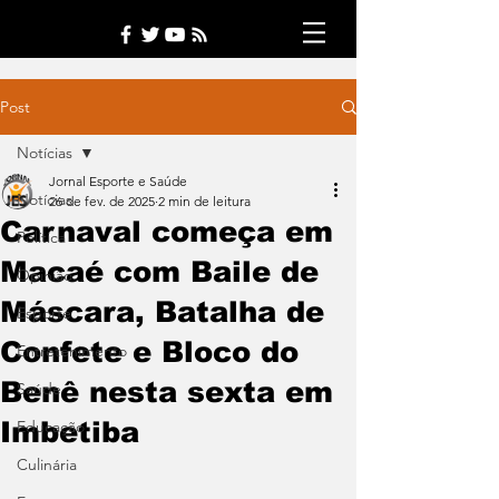
Post
Notícias
Jornal Esporte e Saúde
Notícias
26 de fev. de 2025
2 min de leitura
Carnaval começa em
Política
Macaé com Baile de
Opinião
Máscara, Batalha de
Esporte
Confete e Bloco do
Entretenimento
Benê nesta sexta em
Saúde
Imbetiba
Educação
Culinária