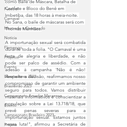
como Baile de Máscara, Batalha de 
Confete e Bloco do Benê em 
Futebol
Imbetiba, das 18 horas à meia-noite. 
Carnaval
No Sana, o baile de máscaras será com 
Mestrado e Doutorado
Thomás Manhães.
Notícia
A importunação sexual será combatida 
Flamengo
durante toda a folia. "O Carnaval é uma 
festa de alegria e liberdade, e não 
Projetos
pode ser palco de assédio. Com a 
Evento
adesão à campanha 'Não é não! 
Respeite a decisão, reafirmamos nosso 
Libertadores 2023
compromisso de garantir um ambiente 
Brasileirão 2023
seguro para todos. Vamos distribuir 
Campeonato Amador Macaense
materiais informativos e conscientizar a 
população sobre a Lei 13.718/18, que 
Evento
prevê penas severas para a 
Campeonato Brasileiro.2023
importunação sexual. Estamos juntos 
nessa luta!", afirmou a Secretária de 
Projeto