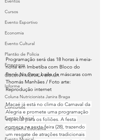
Eventos
Cursos
Evento Esportivo
Economia
Evento Cultural
Plantão de Polícia
Programação será das 18 horas à meia-
Empregos
noite em Imbetiba com Bloco do 
Benê. No Sana, baile de máscaras com 
COLUNA MÔNICA BRAGA
Thomás Manhães / Foto arte: 
Informe
Reprodução internet
Coluna Nutricionista Janira Braga
Macaé já está no clima do Carnaval da 
Concursos
Alegria e promete uma programação 
Evento Musical
especial para os foliões. A festa 
começa na sexta-feira (28), trazendo 
Campanha Educativa
um resgate de atrações tradicionais 
Evento Musical