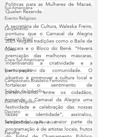
Políticas para as Mulheres de Macaé, 
Sul-Americana
Quelen Rezende.
Evento Religioso
A secretária de Cultura, Waleska Freire, 
Lançamento
pontuou que o Carnaval da Alegria 
Copa do Brasil
2025 resgata tradições como o Baile de 
Máscara e o Bloco do Benê. “Haverá 
Curso
premiação das melhores máscaras, 
Copa Sul-Americana
incentivando a criatividade e a 
participação da comunidade. O 
Evento esportivo
objetivo é promover a cultura local e 
Campeonato Brasileiro Feminino
fortalecer o sentimento de 
Seleção da Imbetiba
pertencimento entre os cidadãos, 
tornando o Carnaval da Alegria uma 
Evento religioso
festividade e celebração das nossas 
Decreto
raízes e identidade”, assinalou, 
lembrando que a maior parte da 
Seleção Brasileira Feminina
programação é de artistas locais, frutos 
Esporte
do Edital de Chamamento Público 