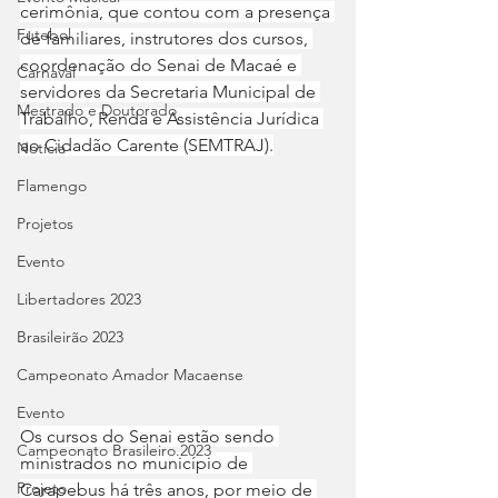
cerimônia, que contou com a presença 
Futebol
de familiares, instrutores dos cursos, 
coordenação do Senai de Macaé e 
Carnaval
servidores da Secretaria Municipal de 
Mestrado e Doutorado
Trabalho, Renda e Assistência Jurídica 
ao Cidadão Carente (SEMTRAJ).
Notícia
Flamengo
Projetos
Evento
Libertadores 2023
Brasileirão 2023
Campeonato Amador Macaense
Evento
Os cursos do Senai estão sendo 
Campeonato Brasileiro.2023
ministrados no município de 
Projeto
Carapebus há três anos, por meio de 