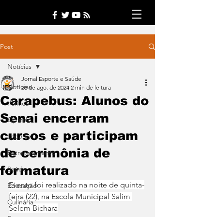
Post
Notícias
Jornal Esporte e Saúde
Notícias
26 de ago. de 2024
2 min de leitura
Carapebus: Alunos do
Política
Senai encerram
Opinião
cursos e participam
Esporte
de cerimônia de
Entretenimento
formatura
Saúde
Evento foi realizado na noite de quinta-
Educação
feira (22), na Escola Municipal Salim 
Culinária
Selem Bichara