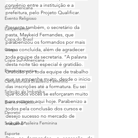
convênio entre a instituição e a 
Sul-Americana
prefeitura, pelo Projeto Qualificar.
Evento Religioso
Presente também, o secretário da 
Lançamento
pasta, Maykeid Fernandes, que 
Copa do Brasil
parabenizou os formandos por mais 
etapa concluída, além de agradecer 
Curso
toda equipe da secretaria. “A palavra 
Copa Sul-Americana
desta noite tão especial é gratidão. 
Evento esportivo
Gratidão por toda equipe de trabalho 
que se empenha muito, desde o início 
Campeonato Brasileiro Feminino
das inscrições até a formatura. Eu sei 
Seleção da Imbetiba
que todos vocês se esforçaram muito 
para estarem aqui hoje. Parabenizo a 
Evento religioso
todos pela conclusão dos cursos e 
Decreto
desejo sucesso no mercado de 
Seleção Brasileira Feminina
trabalho”.
Esporte