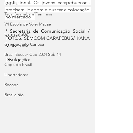
profissional. Os jovens carapebuenses 
Notícia
precisam. E agora é buscar a colocação 
Taça Guanabara Feminina
no mercado”.
V4 Escola de Vôlei Macaé
* Secretaria de Comunicação Social / 
Carnaval 2024
FOTOS: SEMCOM CARAPEBUS/ KANÁ 
Campeonato Carioca
MANHÃES
Brasil Soccer Cup 2024 Sub 14
Divulgação:
Copa do Brasil
Libertadores
Recopa
Brasileirão