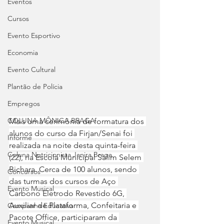
Eventos
Cursos
Evento Esportivo
Economia
Evento Cultural
Plantão de Polícia
Empregos
COLUNA MÔNICA BRAGA
Mais uma cerimônia de formatura dos 
alunos do curso da Firjan/Senai foi 
Informe
realizada na noite desta quinta-feira 
Coluna Nutricionista Janira Braga
(22), na Escola Municipal Salim Selem 
Bichara. Cerca de 100 alunos, sendo 
Concursos
das turmas dos cursos de Aço 
Evento Musical
Carbono Eletrodo Revestido 6G, 
Auxiliar de Plataforma, Confeitaria e 
Campanha Educativa
Pacote Office, participaram da 
Evento Musical