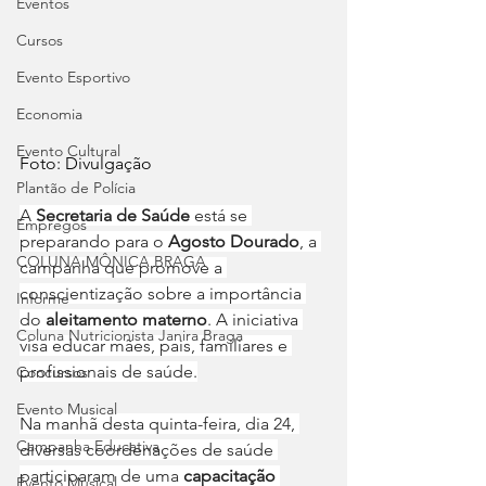
Eventos
Cursos
Evento Esportivo
Economia
Evento Cultural
Foto: Divulgação
Plantão de Polícia
A 
Secretaria de Saúde
 está se 
Empregos
preparando para o 
Agosto Dourado
, a 
COLUNA MÔNICA BRAGA
campanha que promove a 
conscientização sobre a importância 
Informe
do 
aleitamento materno
. A iniciativa 
Coluna Nutricionista Janira Braga
visa educar mães, pais, familiares e 
profissionais de saúde.
Concursos
Evento Musical
Na manhã desta quinta-feira, dia 24, 
Campanha Educativa
diversas coordenações de saúde 
participaram de uma 
capacitação 
Evento Musical