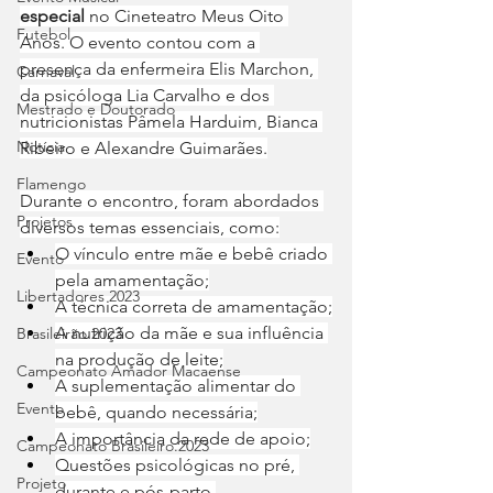
especial
 no Cineteatro Meus Oito 
Futebol
Anos. O evento contou com a 
presença da enfermeira Elis Marchon, 
Carnaval
da psicóloga Lia Carvalho e dos 
Mestrado e Doutorado
nutricionistas Pâmela Harduim, Bianca 
Notícia
Ribeiro e Alexandre Guimarães.
Flamengo
Durante o encontro, foram abordados 
Projetos
diversos temas essenciais, como:
O vínculo entre mãe e bebê criado 
Evento
pela amamentação;
Libertadores 2023
A técnica correta de amamentação;
A nutrição da mãe e sua influência 
Brasileirão 2023
na produção de leite;
Campeonato Amador Macaense
A suplementação alimentar do 
Evento
bebê, quando necessária;
A importância da rede de apoio;
Campeonato Brasileiro.2023
Questões psicológicas no pré, 
Projeto
durante e pós-parto.