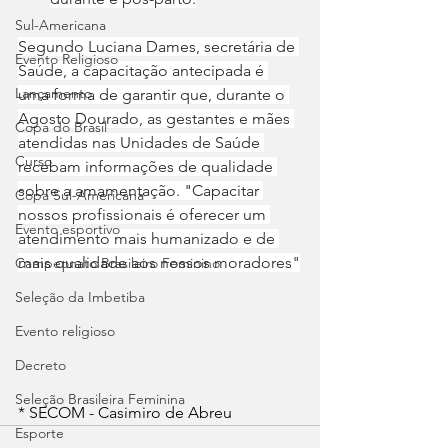
Sul-Americana
Segundo Luciana Dames, secretária de 
Evento Religioso
Saúde, a capacitação antecipada é 
Lançamento
uma forma de garantir que, durante o 
Agosto Dourado, as gestantes e mães 
Copa do Brasil
atendidas nas Unidades de Saúde 
Curso
recebam informações de qualidade 
sobre a amamentação. "Capacitar 
Copa Sul-Americana
nossos profissionais é oferecer um 
Evento esportivo
atendimento mais humanizado e de 
mais qualidade aos nossos moradores"
Campeonato Brasileiro Feminino
Seleção da Imbetiba
Evento religioso
Decreto
Seleção Brasileira Feminina
* SECOM - Casimiro de Abreu
Esporte