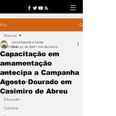
Post
Notícias
Jornal Esporte e Saúde
Notícias
25 de jul. de 2025
1 min de leitura
Capacitação em
Política
amamentação
Opinião
antecipa a Campanha
Esporte
Agosto Dourado em
Entretenimento
Casimiro de Abreu
Saúde
Educação
Culinária