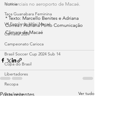
Notícia
comerciais no aeroporto de Macaé.
Taça Guanabara Feminina
* Texto: Marcello Benites e Adriana 
V4 Escola de Vôlei Macaé
Corrêa / Adriana Porto Comunicação 
Câmara de Macaé
Carnaval 2024
Campeonato Carioca
Brasil Soccer Cup 2024 Sub 14
Copa do Brasil
Libertadores
Recopa
Ver tudo
Posts recentes
Brasileirão