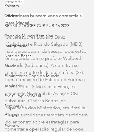
emenda.
Palestra
Oficina
Vereadores buscam voos comerciais 
para Macaé
BRASIL SOCCER CUP SUB-16 2023
Copa do Mundo Feminina
Os vereadores Luciano Diniz 
(Cidadania) e Ricardo Salgado (MDB) 
Inauguração
não participaram da sessão, pois estão 
Nota de Pesar
em agenda com o prefeito Welberth 
Rezende (Cidadania). A comitiva se 
Saude
reúne, na noite desta quarta-feira (27), 
Eliminatórias Copa do Mundo
com o ministro de Estado de Portos e 
seminário
Aeroportos, Silvio Costa Filho, e a 
secretária Nacional de Aviação Civil 
Pré-Olímpico: Brasil
substituta, Clarissa Barros, na 
Seminário
Esplanada dos Ministérios, em Brasília. 
Outras autoridades também participam 
Cursos
do encontro sobre estratégias para 
Palestra
fomentar a operação regular de voos 