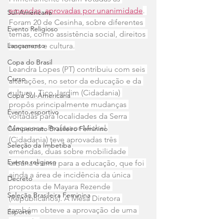
emendas, aprovadas por unanimidade
. 
Sul-Americana
Foram 20 de Cesinha, sobre diferentes 
Evento Religioso
temas, como assistência social, direitos 
Lançamento
humanos e cultura.
Copa do Brasil
Leandra Lopes (PT) contribuiu com seis 
Curso
alterações, no setor da educação e da 
cultura.  Tico Jardim (Cidadania) 
Copa Sul-Americana
propôs principalmente mudanças 
Evento esportivo
voltadas para localidades da Serra 
Macaense. Professor Michel 
Campeonato Brasileiro Feminino
(Cidadania) teve aprovadas três 
Seleção da Imbetiba
emendas, duas sobre mobilidade 
Evento religioso
urbana e uma para a educação, que foi 
ainda a área de incidência da única 
Decreto
proposta de Mayara Rezende 
Seleção Brasileira Feminina
(Republicanos). A Mesa Diretora 
também obteve a aprovação de uma 
Esporte