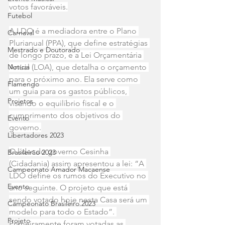
votos favoráveis.
Futebol
A LDO é a mediadora entre o Plano 
Carnaval
Plurianual (PPA), que define estratégias 
Mestrado e Doutorado
de longo prazo, e a Lei Orçamentária 
Notícia
Anual (LOA), que detalha o orçamento 
para o próximo ano. Ela serve como 
Flamengo
um guia para os gastos públicos, 
Projetos
visando o equilíbrio fiscal e o 
cumprimento dos objetivos do 
Evento
governo.
Libertadores 2023
O líder do governo Cesinha 
Brasileirão 2023
(Cidadania) assim apresentou a lei: “A 
Campeonato Amador Macaense
LDO define os rumos do Executivo no 
Evento
ano seguinte. O projeto que está 
sendo votado hoje nesta Casa será um 
Campeonato Brasileiro.2023
modelo para todo o Estado”. 
Projeto
Primeiramente foram votadas as 