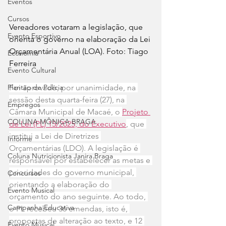
Eventos
Cursos
Vereadores votaram a legislação, que 
Evento Esportivo
orienta o governo na elaboração da Lei 
Orçamentária Anual (LOA). Foto: Tiago 
Economia
Ferreira
Evento Cultural
Plantão de Polícia
Foi aprovado, por unanimidade, na 
sessão desta quarta-feira (27), na 
Empregos
Câmara Municipal de Macaé, o 
Projeto 
COLUNA MÔNICA BRAGA
de Lei (PL) 15/2025, do Executivo
, que 
institui a Lei de Diretrizes 
Informe
Orçamentárias (LDO). A legislação é 
Coluna Nutricionista Janira Braga
responsável por estabelecer as metas e 
prioridades do governo municipal, 
Concursos
orientando a elaboração do 
Evento Musical
orçamento do ano seguinte. Ao todo, 
Campanha Educativa
o PL recebeu 36 emendas, isto é, 
propostas de alteração ao texto, e 12 
Evento Musical