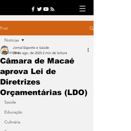
Post
Notícias
Jornal Esporte e Saúde
Notícias
28 de ago. de 2025
2 min de leitura
Câmara de Macaé
Política
aprova Lei de
Opinião
Diretrizes
Esporte
Orçamentárias (LDO)
Entretenimento
Saúde
Educação
Culinária