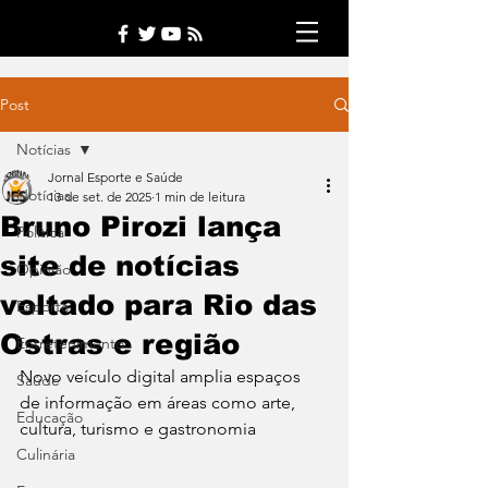
Post
Notícias
Jornal Esporte e Saúde
Notícias
13 de set. de 2025
1 min de leitura
Bruno Pirozi lança
Política
site de notícias
Opinião
voltado para Rio das
Esporte
Ostras e região
Entretenimento
Novo veículo digital amplia espaços 
Saúde
de informação em áreas como arte, 
Educação
cultura, turismo e gastronomia
Culinária