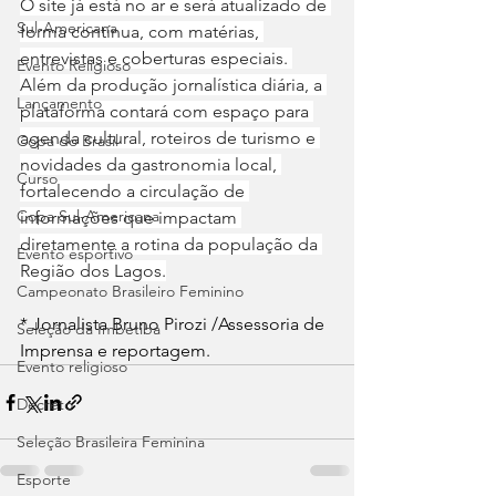
O site já está no ar e será atualizado de 
Sul-Americana
forma contínua, com matérias, 
entrevistas e coberturas especiais. 
Evento Religioso
Além da produção jornalística diária, a 
Lançamento
plataforma contará com espaço para 
agenda cultural, roteiros de turismo e 
Copa do Brasil
novidades da gastronomia local, 
Curso
fortalecendo a circulação de 
Copa Sul-Americana
informações que impactam 
diretamente a rotina da população da 
Evento esportivo
Região dos Lagos.
Campeonato Brasileiro Feminino
* Jornalista Bruno Pirozi /Assessoria de 
Seleção da Imbetiba
Imprensa e reportagem.
Evento religioso
Decreto
Seleção Brasileira Feminina
Esporte