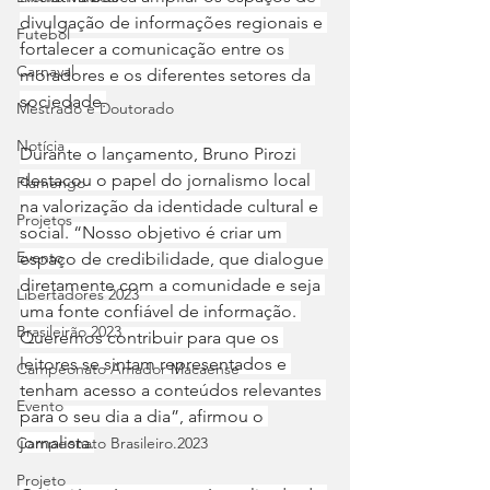
divulgação de informações regionais e 
Futebol
fortalecer a comunicação entre os 
Carnaval
moradores e os diferentes setores da 
sociedade.
Mestrado e Doutorado
Notícia
Durante o lançamento, Bruno Pirozi 
destacou o papel do jornalismo local 
Flamengo
na valorização da identidade cultural e 
Projetos
social. “Nosso objetivo é criar um 
Evento
espaço de credibilidade, que dialogue 
diretamente com a comunidade e seja 
Libertadores 2023
uma fonte confiável de informação. 
Brasileirão 2023
Queremos contribuir para que os 
leitores se sintam representados e 
Campeonato Amador Macaense
tenham acesso a conteúdos relevantes 
Evento
para o seu dia a dia”, afirmou o 
jornalista.
Campeonato Brasileiro.2023
Projeto