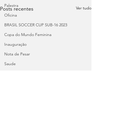
Palestra
Ver tudo
Posts recentes
Oficina
BRASIL SOCCER CUP SUB-16 2023
Copa do Mundo Feminina
Inauguração
Nota de Pesar
Saude
Eliminatórias Copa do Mundo
seminário
Pré-Olímpico: Brasil
Seminário
Cursos
Palestra
Comentários