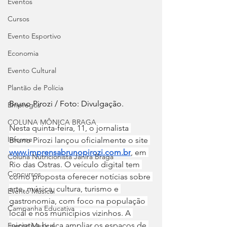
Eventos
Cursos
Evento Esportivo
Economia
Evento Cultural
Plantão de Polícia
Bruno Pirozi / Foto: Divulgação.
Empregos
COLUNA MÔNICA BRAGA
Nesta quinta-feira, 11, o jornalista 
Informe
Bruno Pirozi lançou oficialmente o site 
www.imprensabrunopirozi.com.br
, em 
Coluna Nutricionista Janira Braga
Rio das Ostras. O veículo digital tem 
Concursos
como proposta oferecer notícias sobre 
arte, música, cultura, turismo e 
Evento Musical
gastronomia, com foco na população 
Campanha Educativa
local e nos municípios vizinhos. A 
iniciativa busca ampliar os espaços de 
Evento Musical