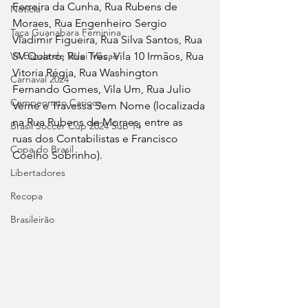
Ferreira da Cunha, Rua Rubens de 
Notícia
Moraes, Rua Engenheiro Sergio 
Taça Guanabara Feminina
Vladimir Figueira, Rua Silva Santos, Rua 
SV Quatro, Rua Três, Vila 10 Irmãos, Rua 
V4 Escola de Vôlei Macaé
Vitoria Régia, Rua Washington 
Carnaval 2024
Fernando Gomes, Vila Um, Rua Julio 
Campeonato Carioca
Verne e Travessa Sem Nome (localizada 
na Rua Rubens de Moraes, entre as 
Brasil Soccer Cup 2024 Sub 14
ruas dos Contabilistas e Francisco 
Copa do Brasil
Coelho Sobrinho).
Libertadores
Recopa
Brasileirão