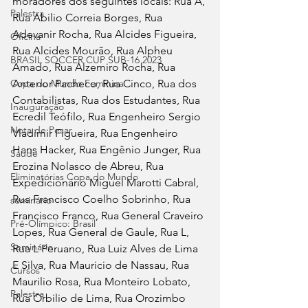
moradores dos seguintes locais: Rua A, 
Palestra
Rua Abilio Correia Borges, Rua 
Adevanir Rocha, Rua Alcides Figueira, 
Oficina
Rua Alcides Mourão, Rua Alpheu 
BRASIL SOCCER CUP SUB-16 2023
Amado, Rua Alzemiro Rocha, Rua 
Antenor Pacheco, Rua Cinco, Rua dos 
Copa do Mundo Feminina
Contabilistas, Rua dos Estudantes, Rua 
Inauguração
Ecredil Teófilo, Rua Engenheiro Sergio 
Nota de Pesar
Vladimir Figueira, Rua Engenheiro 
Hans Hacker, Rua Engênio Junger, Rua 
Saude
Erozina Nolasco de Abreu, Rua 
Eliminatórias Copa do Mundo
Expedicionário Miguel Marotti Cabral, 
Rua Francisco Coelho Sobrinho, Rua 
seminário
Francisco Franco, Rua General Craveiro 
Pré-Olímpico: Brasil
Lopes, Rua General de Gaule, Rua L, 
Seminário
Rua L Peruano, Rua Luiz Alves de Lima 
E Silva, Rua Mauricio de Nassau, Rua 
Cursos
Maurilio Rosa, Rua Monteiro Lobato, 
Palestra
Rua Orbilio de Lima, Rua Orozimbo 