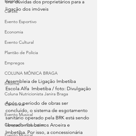
Eventos
tirar dúvidas dos proprietários para a 
ligação dos imóveis
Cursos
Evento Esportivo
Economia
Evento Cultural
Plantão de Polícia
Empregos
COLUNA MÔNICA BRAGA
Assembleia de Ligação Imbetiba 
Informe
Escola Alfa  Imbetiba / foto: Divulgação
Coluna Nutricionista Janira Braga
Após o período de obras ser 
Concursos
concluído, o sistema de esgotamento 
Evento Musical
sanitário operado pela BRK está sendo 
liberado nos bairros Aroeira e 
Campanha Educativa
Imbetiba. Por isso, a concessionária 
Evento Musical