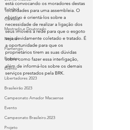
está convocando os moradores destas 
Futebol
localidades para uma assembleia. O 
objetivo é orientá-los sobre a 
Carnaval
necessidade de realizar a ligação dos 
Mestrado e Doutorado
seus imóveis à rede para que o esgoto 
seja devidamente coletado e tratado. É 
Notícia
a oportunidade para que os 
Flamengo
proprietários tirem as suas dúvidas 
Projetos
sobre como fazer essa interligação, 
além de informá-los sobre os demais 
Evento
serviços prestados pela BRK.  
Libertadores 2023
Brasileirão 2023
Campeonato Amador Macaense
Evento
Campeonato Brasileiro.2023
Projeto