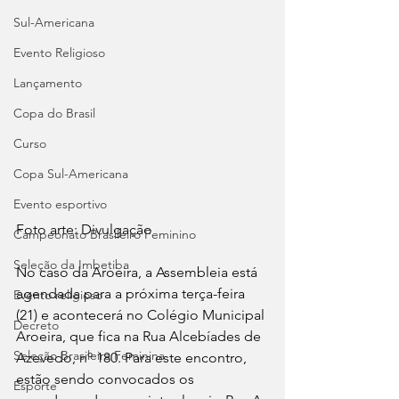
Sul-Americana
Evento Religioso
Lançamento
Copa do Brasil
Curso
Copa Sul-Americana
Evento esportivo
Foto arte: Divulgação
Campeonato Brasileiro Feminino
Seleção da Imbetiba
No caso da Aroeira, a Assembleia está 
agendada para a próxima terça-feira 
Evento religioso
(21) e acontecerá no Colégio Municipal 
Decreto
Aroeira, que fica na Rua Alcebíades de 
Seleção Brasileira Feminina
Azevedo, nº 180. Para este encontro, 
estão sendo convocados os 
Esporte