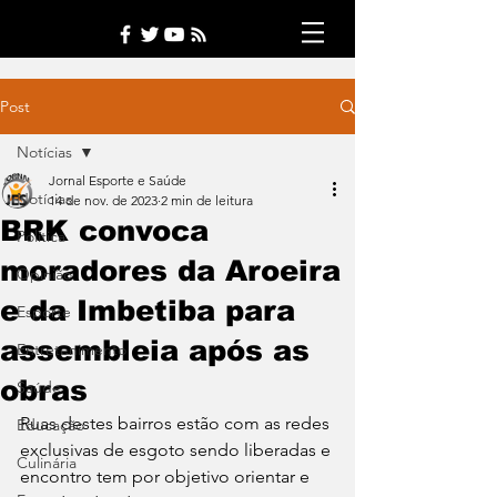
Post
Notícias
Jornal Esporte e Saúde
Notícias
14 de nov. de 2023
2 min de leitura
BRK convoca
Política
moradores da Aroeira
Opinião
e da Imbetiba para
Esporte
assembleia após as
Entretenimento
obras
Saúde
Ruas destes bairros estão com as redes 
Educação
exclusivas de esgoto sendo liberadas e 
Culinária
encontro tem por objetivo orientar e 