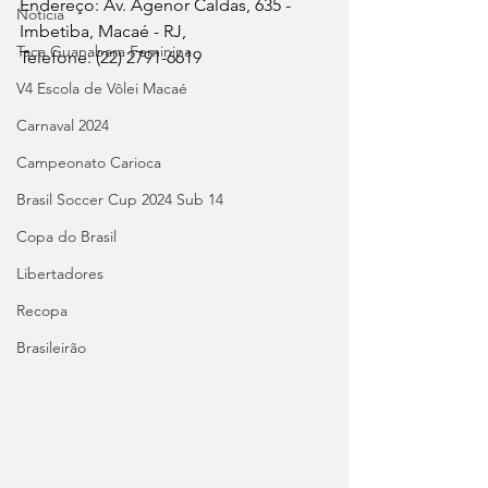
Endereço: Av. Agenor Caldas, 635 - 
Notícia
Imbetiba, Macaé - RJ, 
Taça Guanabara Feminina
Telefone: (22) 2791-6619
V4 Escola de Vôlei Macaé
Carnaval 2024
Campeonato Carioca
Brasil Soccer Cup 2024 Sub 14
Copa do Brasil
Libertadores
Recopa
Brasileirão