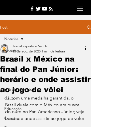
Post
Notícias
Jornal Esporte e Saúde
Notícias
15 de ago. de 2025
1 min de leitura
Brasil x México na
Política
final do Pan Júnior:
Opinião
horário e onde assistir
Esporte
ao jogo de vôlei
Entretenimento
Já com uma medalha garantida, o 
Saúde
Brasil duela com o México em busca 
Educação
do ouro no Pan-Americano Júnior; veja 
Culinária
horário e onde assistir ao jogo de vôlei