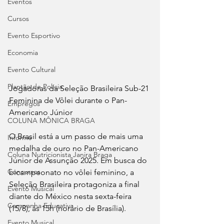
Eventos
Cursos
Evento Esportivo
Economia
Evento Cultural
Plantão de Polícia
Jogadoras da Seleção Brasileira Sub-21 
Feminina de Vôlei durante o Pan-
Empregos
Americano Júnior
COLUNA MÔNICA BRAGA
O Brasil está a um passo de mais uma 
Informe
medalha de ouro no Pan-Americano 
Coluna Nutricionista Janira Braga
Júnior de Assunção 2025. Em busca do 
Concursos
bicampeonato no vôlei feminino, a 
Seleção Brasileira protagoniza a final 
Evento Musical
diante do México nesta sexta-feira 
Campanha Educativa
(15/8), às 15h (horário de Brasília).
Evento Musical