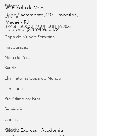
Palestra
V4 Escola de Vôlei
R. do Sacramento, 207 - Imbetiba, 
Oficina
Macaé - RJ
BRASIL SOCCER CUP SUB-16 2023
Telefone: (22) 99896-0872
Copa do Mundo Feminina
Inauguração
Nota de Pesar
Saude
Eliminatórias Copa do Mundo
seminário
Pré-Olímpico: Brasil
Seminário
Cursos
Palestra
Saúde Express - Academia