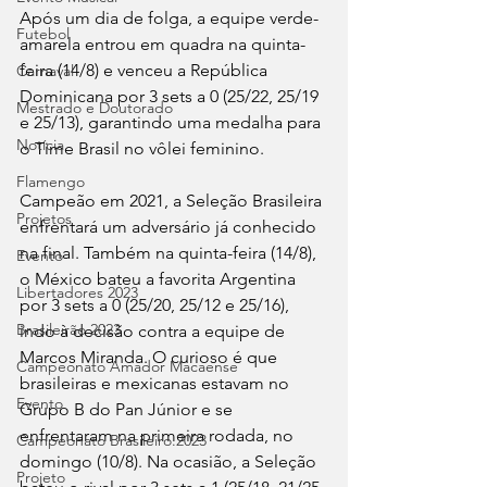
Após um dia de folga, a equipe verde-
Futebol
amarela entrou em quadra na quinta-
feira (14/8) e venceu a República 
Carnaval
Dominicana por 3 sets a 0 (25/22, 25/19 
Mestrado e Doutorado
e 25/13), garantindo uma medalha para 
Notícia
o Time Brasil no vôlei feminino.
Flamengo
Campeão em 2021, a Seleção Brasileira 
Projetos
enfrentará um adversário já conhecido 
na final. Também na quinta-feira (14/8), 
Evento
o México bateu a favorita Argentina 
Libertadores 2023
por 3 sets a 0 (25/20, 25/12 e 25/16), 
Brasileirão 2023
indo à decisão contra a equipe de 
Marcos Miranda. O curioso é que 
Campeonato Amador Macaense
brasileiras e mexicanas estavam no 
Evento
Grupo B do Pan Júnior e se 
enfrentaram na primeira rodada, no 
Campeonato Brasileiro.2023
domingo (10/8). Na ocasião, a Seleção 
Projeto