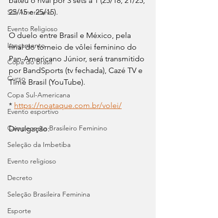
bateu o rival por 3 sets a 1 (25/18, 21/25, 
25/15 e 25/15).
Sul-Americana
Evento Religioso
O duelo entre Brasil e México, pela 
Lançamento
final do torneio de vôlei feminino do 
Pan-Americano Júnior, será transmitido 
Copa do Brasil
por BandSports (tv fechada), Cazé TV e 
Curso
Time Brasil (YouTube).
Copa Sul-Americana
* 
https://noataque.com.br/volei/
Evento esportivo
Campeonato Brasileiro Feminino
Divulgação:
Seleção da Imbetiba
Evento religioso
Decreto
Seleção Brasileira Feminina
Esporte