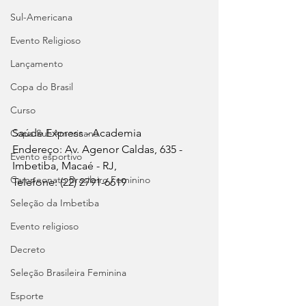
Sul-Americana
Evento Religioso
Lançamento
Copa do Brasil
Curso
Saúde Express - Academia
Copa Sul-Americana
Endereço: Av. Agenor Caldas, 635 - 
Evento esportivo
Imbetiba, Macaé - RJ, 
Campeonato Brasileiro Feminino
Telefone: (22) 2791-6619
Seleção da Imbetiba
Evento religioso
Decreto
Seleção Brasileira Feminina
Esporte