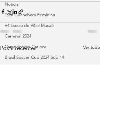
Notícia
Taça Guanabara Feminina
V4 Escola de Vôlei Macaé
Carnaval 2024
Campeonato Carioca
Ver tudo
Posts recentes
Brasil Soccer Cup 2024 Sub 14
Copa do Brasil
Libertadores
Recopa
Brasileirão