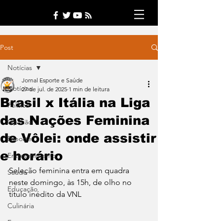
Post
Notícias
Jornal Esporte e Saúde
Notícias
27 de jul. de 2025
1 min de leitura
Brasil x Itália na Liga
Política
das Nações Feminina
Opinião
de Vôlei: onde assistir
Esporte
e horário
Entretenimento
Seleção feminina entra em quadra 
Saúde
neste domingo, às 15h, de olho no 
Educação
título inédito da VNL
Culinária