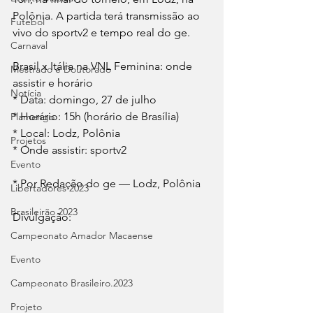
Polônia. A partida terá transmissão ao 
Futebol
vivo do sportv2 e tempo real do ge.
Carnaval
Brasil x Itália na VNL Feminina: onde 
Mestrado e Doutorado
assistir e horário
Notícia
* Data: domingo, 27 de julho
* Horário: 15h (horário de Brasília)
Flamengo
* Local: Lodz, Polônia
Projetos
* Onde assistir: sportv2
Evento
* Por Redação do ge — Lodz, Polônia
Libertadores 2023
Brasileirão 2023
Divulgação:
Campeonato Amador Macaense
Evento
Campeonato Brasileiro.2023
Projeto