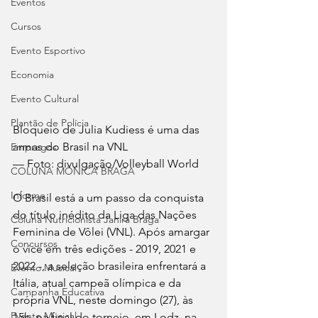
Eventos
Cursos
Evento Esportivo
Economia
Evento Cultural
Plantão de Polícia
Bloqueio de Julia Kudiess é uma das 
armas do Brasil na VNL 
Empregos
— Foto: divulgação/Volleyball World
COLUNA MÔNICA BRAGA
Informe
O Brasil está a um passo da conquista 
do título inédito da Liga das Nações 
Coluna Nutricionista Janira Braga
Feminina de Vôlei (VNL). Após amargar 
Concursos
o vice em três edições - 2019, 2021 e 
2022 -, a seleção brasileira enfrentará a 
Evento Musical
Itália, atual campeã olímpica e da 
Campanha Educativa
própria VNL, neste domingo (27), às 
Evento Musical
15h, na final do torneio, em Lodz, na 