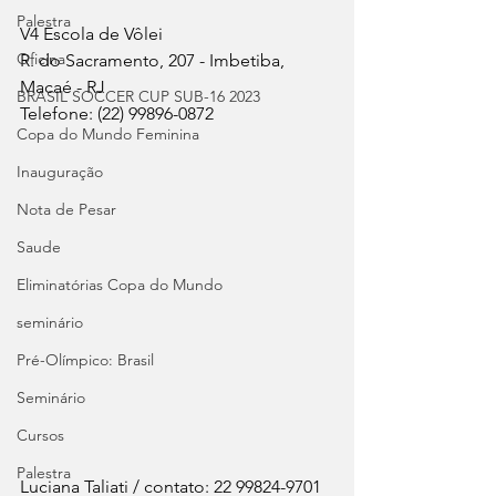
Palestra
V4 Escola de Vôlei
Oficina
R. do Sacramento, 207 - Imbetiba, 
Macaé - RJ
BRASIL SOCCER CUP SUB-16 2023
Telefone: (22) 99896-0872
Copa do Mundo Feminina
Inauguração
Nota de Pesar
Saude
Eliminatórias Copa do Mundo
seminário
Pré-Olímpico: Brasil
Seminário
Cursos
Palestra
Luciana Taliati / contato: 22 99824-9701