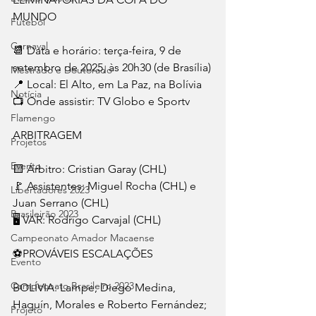
MUNDO
Futebol
Carnaval
📆 Data e horário: terça-feira, 9 de 
setembro de 2025, às 20h30 (de Brasília)
Mestrado e Doutorado
📍 Local: El Alto, em La Paz, na Bolívia
Notícia
📺 Onde assistir: TV Globo e Sportv
Flamengo
ARBITRAGEM
Projetos
Evento
🟨 Árbitro: Cristian Garay (CHL)
🚩 Assistentes: Miguel Rocha (CHL) e 
Libertadores 2023
Juan Serrano (CHL)
Brasileirão 2023
🖥️ VAR: Rodrigo Carvajal (CHL)
Campeonato Amador Macaense
⚽PROVÁVEIS ESCALAÇÕES
Evento
Campeonato Brasileiro.2023
BOLÍVIA: Lampe; Diego Medina, 
Haquín, Morales e Roberto Fernández; 
Projeto