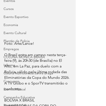
Eventos
Cursos
Evento Esportivo
Economia
Evento Cultural
Plantão de Polícia
Foto: Arte/Lance!
Empregos
O Brasil entra em campo nesta terça-
COLUNA MÔNICA BRAGA
feira (9), às 20h30 (de Brasília) no El 
Informe
Alto, em La Paz, para duelo com a 
Bolívia, válido pela última rodada das 
Coluna Nutricionista Janira Braga
Eliminatórias da Copa do Mundo 2026. 
Concursos
A TV Globo e o SporTV transmitirão o 
confronto.
Evento Musical
Campanha Educativa
BOLÍVIA X BRASIL
Evento Musical
ELIMINATÓRIAS DA COPA DO 