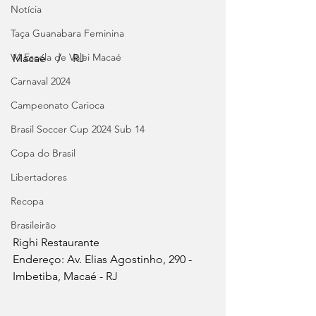
Notícia
Taça Guanabara Feminina
V4 Escola de Vôlei Macaé
Macaé    /    RJ
Carnaval 2024
Campeonato Carioca
Brasil Soccer Cup 2024 Sub 14
Copa do Brasil
Libertadores
Recopa
Brasileirão
Righi Restaurante
Endereço: Av. Elias Agostinho, 290 - 
Imbetiba, Macaé - RJ