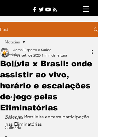
Post
Notícias
Jornal Esporte e Saúde
Notícias
9 de set. de 2025
1 min de leitura
Bolívia x Brasil: onde
Política
assistir ao vivo,
Opinião
horário e escalações
Esporte
do jogo pelas
Entretenimento
Eliminatórias
Saúde
Seleção Brasileira encerra participação 
Educação
nas Eliminatórias
Culinária