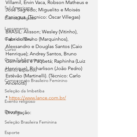
Villamíl, Ervin Vaca, Robson Matheus e 
Sul-Americana
José Sagredo; Miguelito e Moisés 
Paniagua. (Técnico: Óscar Villegas)
Evento Religioso
Lançamento
BRASIL: Alisson; Wesley (Vitinho), 
Fabrício Bruno (Marquinhos), 
Copa do Brasil
Alexsandro e Douglas Santos (Caio 
Curso
Henrique); Andrey Santos, Bruno 
Copa Sul-Americana
Guimarães e Paquetá; Raphinha (Luiz 
Henrique), Richarlison (João Pedro) 
Evento esportivo
Estêvão (Martinelli). (Técnico: Carlo 
Campeonato Brasileiro Feminino
Ancelotti)
Seleção da Imbetiba
* 
https://www.lance.com.br/
Evento religioso
Decreto
Divulgação:
Seleção Brasileira Feminina
Esporte