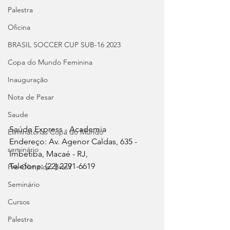
Palestra
Oficina
BRASIL SOCCER CUP SUB-16 2023
Copa do Mundo Feminina
Inauguração
Nota de Pesar
Saude
Saúde Express - Academia
Eliminatórias Copa do Mundo
Endereço: Av. Agenor Caldas, 635 - 
seminário
Imbetiba, Macaé - RJ, 
Telefone: (22) 2791-6619
Pré-Olímpico: Brasil
Seminário
Cursos
Palestra