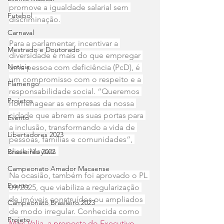
promove a igualdade salarial sem 
Futebol
discriminação.
Carnaval
Para a parlamentar, incentivar a 
Mestrado e Doutorado
diversidade é mais do que empregar 
Notícia
uma pessoa com deficiência (PcD), é 
um compromisso com o respeito e a 
Flamengo
responsabilidade social. “Queremos 
Projetos
homenagear as empresas da nossa 
cidade que abrem as suas portas para 
Evento
a inclusão, transformando a vida de 
Libertadores 2023
pessoas, famílias e comunidades”, 
disse Mayara. 
Brasileirão 2023
Campeonato Amador Macaense
Na ocasião, também foi aprovado o PL 
Evento
09/2025, que viabiliza a regularização 
de imóveis construídos ou ampliados 
Campeonato Brasileiro.2023
de modo irregular. Conhecida como 
Projeto
Mais Valia, a proposta do Executivo 