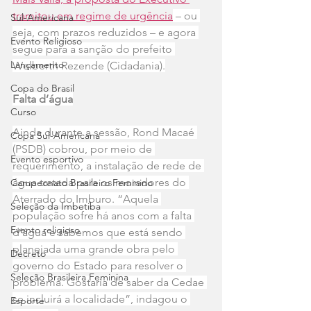
tramitou em regime de urgência
 – ou 
Sul-Americana
seja, com prazos reduzidos – e agora 
Evento Religioso
segue para a sanção do prefeito 
Lançamento
Welberth Rezende (Cidadania).
Copa do Brasil
Falta d’água
Curso
Ainda durante a sessão, Rond Macaé 
Copa Sul-Americana
(PSDB) cobrou, por meio de 
Evento esportivo
requerimento, a instalação de rede de 
água tratada para os moradores do 
Campeonato Brasileiro Feminino
Aterrado do Imburo. “Aquela 
Seleção da Imbetiba
população sofre há anos com a falta 
Evento religioso
d’água e sabemos que está sendo 
planejada uma grande obra pelo 
Decreto
governo do Estado para resolver o 
Seleção Brasileira Feminina
problema. Gostaria de saber da Cedae 
se incluirá a localidade”, indagou o 
Esporte