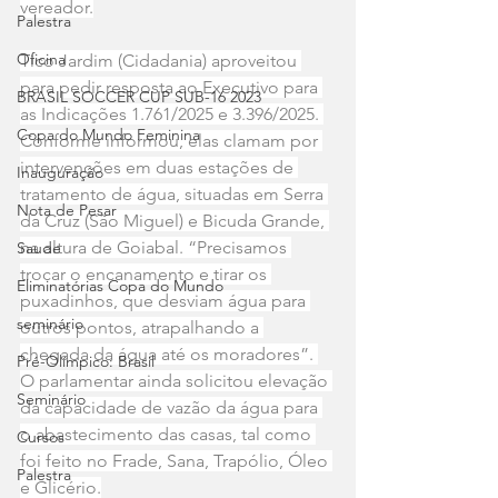
vereador.
Palestra
Oficina
Tico Jardim (Cidadania) aproveitou 
para pedir resposta ao Executivo para 
BRASIL SOCCER CUP SUB-16 2023
as Indicações 1.761/2025 e 3.396/2025. 
Copa do Mundo Feminina
Conforme informou, elas clamam por 
intervenções em duas estações de 
Inauguração
tratamento de água, situadas em Serra 
Nota de Pesar
da Cruz (São Miguel) e Bicuda Grande, 
na altura de Goiabal. “Precisamos 
Saude
trocar o encanamento e tirar os 
Eliminatórias Copa do Mundo
puxadinhos, que desviam água para 
seminário
outros pontos, atrapalhando a 
chegada da água até os moradores”. 
Pré-Olímpico: Brasil
O parlamentar ainda solicitou elevação 
Seminário
da capacidade de vazão da água para 
o abastecimento das casas, tal como 
Cursos
foi feito no Frade, Sana, Trapólio, Óleo 
Palestra
e Glicério.