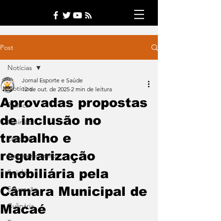
Post
Notícias
Jornal Esporte e Saúde
Notícias
12 de out. de 2025
2 min de leitura
Aprovadas propostas
Política
de inclusão no
Opinião
trabalho e
Esporte
regularização
Entretenimento
imobiliária pela
Saúde
Câmara Municipal de
Educação
Culinária
Macaé