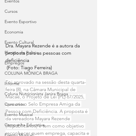
Eventos
Cursos
Evento Esportivo
Economia
Evento Cultural
Dra. Mayara Rezende é a autora da 
Plantão de Polícia
proposta para as pessoas com 
deficiência
Empregos
 (Foto: Tiago Ferreira)
COLUNA MÔNICA BRAGA
Foi aprovado na sessão desta quarta-
Informe
feira (8), na Câmara Municipal de 
Coluna Nutricionista Janira Braga
Macaé, o Projeto de Lei (PL) 67/2025, 
que cria o Selo Empresa Amiga da 
Concursos
Pessoa com Deficiência. A proposta é 
Evento Musical
da vereadora Mayara Rezende 
Campanha Educativa
(Republicanos) e tem como objetivo 
reconhecer quem emprega, capacita e 
Evento Musical