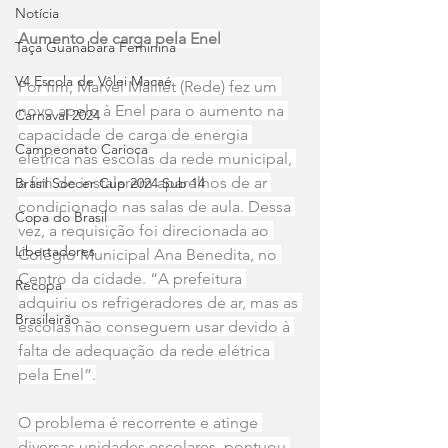
Notícia
Aumento de carga pela Enel
Taça Guanabara Feminina
V4 Escola de Vôlei Macaé
Por fim, Marvel Maillet (Rede) fez um 
novo apelo à Enel para o aumento na 
Carnaval 2024
capacidade de carga de energia 
Campeonato Carioca
elétrica nas escolas da rede municipal, 
a fim de instalarem aparelhos de ar 
Brasil Soccer Cup 2024 Sub 14
condicionado nas salas de aula. Dessa 
Copa do Brasil
vez, a requisição foi direcionada ao 
Libertadores
Colégio Municipal Ana Benedita, no 
Centro da cidade. “A prefeitura 
Recopa
adquiriu os refrigeradores de ar, mas as 
Brasileirão
escolas não conseguem usar devido à 
falta de adequação da rede elétrica 
pela Enel”.
O problema é recorrente e atinge 
diversas unidades escolares, pontuou 