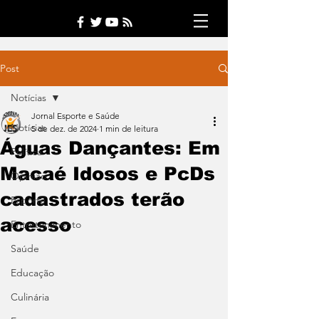
Post
Notícias
Jornal Esporte e Saúde
Notícias
5 de dez. de 2024
1 min de leitura
Águas Dançantes: Em
Política
Macaé Idosos e PcDs
Opinião
cadastrados terão
Esporte
acesso
Entretenimento
Saúde
Educação
Culinária