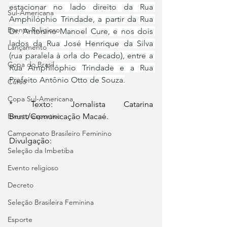
estacionar no lado direito da Rua 
Sul-Americana
Amphilóphio Trindade, a partir da Rua 
Evento Religioso
Dr. Antonino Manoel Cure, e nos dois 
lados da Rua José Henrique da Silva 
Lançamento
(rua paralela à orla do Pecado), entre a 
Copa do Brasil
Rua Amphilóphio Trindade e a Rua 
Prefeito Antônio Otto de Souza.
Curso
Copa Sul-Americana
* Texto: Jornalista Catarina 
Brust/Comunicação Macaé.
Evento esportivo
Campeonato Brasileiro Feminino
Divulgação:
Seleção da Imbetiba
Evento religioso
Decreto
Seleção Brasileira Feminina
Esporte