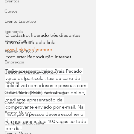
Eventos
Cursos
Evento Esportivo
Economia
O cadastro, liberado três dias antes 
Evento Cultural
deve ser feito pelo link: 
www.linktr.ee/smmurb
Plantão de Polícia
Foto arte: Reprodução internet
Empregos
Terão acesso ao bairro Praia Pecado 
COLUNA MÔNICA BRAGA
veículos (particular, táxi ou carro de 
Informe
aplicativo) com idosos e pessoas com 
deficiência (Pcds) cadastrados online, 
Coluna Nutricionista Janira Braga
mediante apresentação de 
Concursos
comprovante enviado por e-mail. Na 
Evento Musical
inscrição a pessoa deverá escolher o 
dia que quer ir. São 100 vagas ao todo 
Campanha Educativa
por dia.
Evento Musical