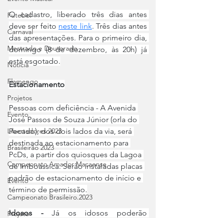
O cadastro, liberado três dias antes 
Futebol
deve ser feito 
neste link
. Três dias antes 
Carnaval
das apresentações. Para o primeiro dia, 
Mestrado e Doutorado
domingo (8 de dezembro, às 20h) já 
está esgotado.
Notícia
Flamengo
Estacionamento
Projetos
Pessoas com deficiência - A Avenida 
Evento
José Passos de Souza Júnior (orla do 
Pecado), dos dois lados da via, será 
Libertadores 2023
destinada ao estacionamento para 
Brasileirão 2023
PcDs, a partir dos quiosques da Lagoa 
Campeonato Amador Macaense
de Imboassica. Serão instaladas placas 
padrão de estacionamento de início e 
Evento
término de permissão.
Campeonato Brasileiro.2023
Idosos - 
Já os idosos poderão 
Projeto