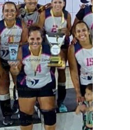
Evento Esportivo
Economia
Evento Cultural
Plantão de Polícia
Empregos
COLUNA MÔNICA BRAGA
Informe
Coluna Nutricionista Janira
Braga
Concursos
Evento Musical
Campanha Educativa
Evento Musical
Futebol
Carnaval
Mestrado e Doutorado
Notícia