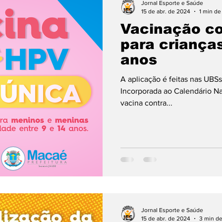
Jornal Esporte e Saúde
15 de abr. de 2024
1 min de 
Vacinação c
una Nutricionista Janira Braga
Concursos
Eve
para crianças
anos
utebol
Carnaval
Mestrado e Doutorado
No
A aplicação é feitas nas UBSs
Incorporada ao Calendário N
vacina contra...
dores 2023
Brasileirão 2023
Jornal Esporte e Saúde
15 de abr. de 2024
3 min de