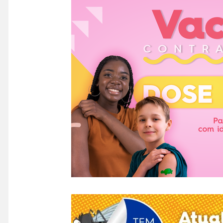
COLUNA MÔNICA BRAGA
Informe
Col
Campanha Educativa
Evento Musical
F
Flamengo
Projetos
Evento
Liberta