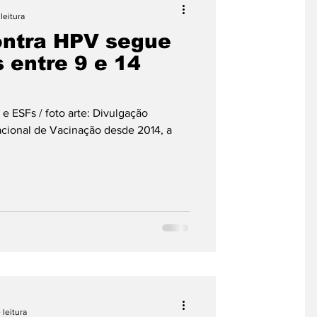
leitura
ontra HPV segue
nto Musical
 entre 9 e 14
tícia
 e ESFs / foto arte: Divulgação
acional de Vacinação desde 2014, a
 leitura